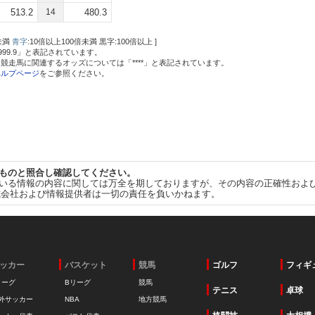
513.2
14
480.3
未満
青字
:10倍以上100倍未満 黒字:100倍以上 ]
9999.9」と表記されています。
競走馬に関連するオッズについては「****」と表記されています。
ヘルプページ
をご参照ください。
ものと照合し確認してください。
いる情報の内容に関しては万全を期しておりますが、その内容の正確性およ
式会社および情報提供者は一切の責任を負いかねます。
ッカー
バスケット
競馬
ゴルフ
フィギ
リーグ
Bリーグ
競馬
テニス
卓球
外サッカー
NBA
地方競馬