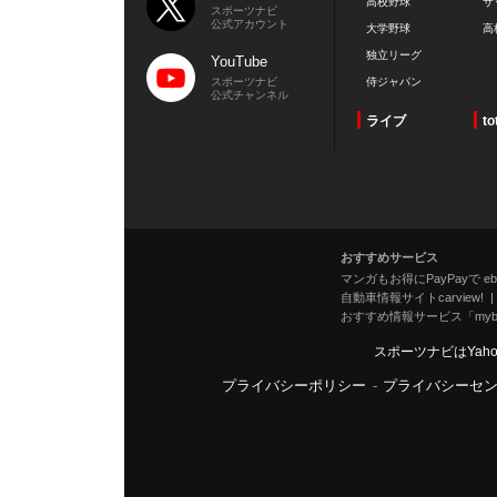
高校野球
サ
スポーツナビ
公式アカウント
大学野球
高
独立リーグ
YouTube
スポーツナビ
侍ジャパン
公式チャンネル
ライブ
to
おすすめサービス
マンガもお得にPayPayで eboo
自動車情報サイトcarview!
おすすめ情報サービス「mybe
スポーツナビはYah
プライバシーポリシー
-
プライバシーセ