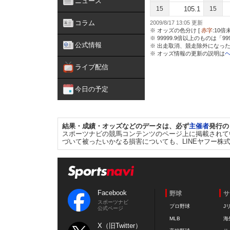
ニュース
15
105.1
15
コラム
2009/8/17 13:05 更新
※ オッズの色分け [
赤字
:10倍
※ 99999.9倍以上のものは「9
公式情報
※ 出走取消、競走除外になった
※ オッズ情報の更新の説明は
ライブ配信
今日の予定
結果・成績・オッズなどのデータは、必ず
主催者
発行の
スポーツナビの競馬コンテンツのページ上に掲載されて
づいて被ったいかなる損害についても、LINEヤフー株
Facebook
野球
サ
スポーツナビ
プロ野球
J
公式ページ
MLB
海
X（旧Twitter）