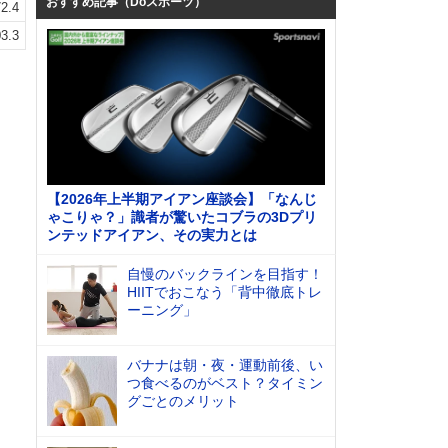
おすすめ記事（Doスポーツ）
2.4
3.3
【2026年上半期アイアン座談会】「なんじ
ゃこりゃ？」識者が驚いたコブラの3Dプリ
ンテッドアイアン、その実力とは
自慢のバックラインを目指す！
HIITでおこなう「背中徹底トレ
ーニング」
バナナは朝・夜・運動前後、い
つ食べるのがベスト？タイミン
グごとのメリット