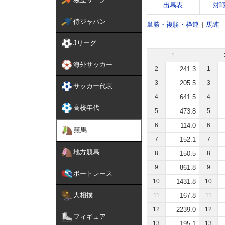
出馬表
対
侍ジャパン
単勝・複勝・枠連
馬連
Jリーグ
1
海外サッカー
2
241.3
1
3
205.5
3
サッカー代表
4
641.5
4
高校年代
5
473.8
5
6
114.0
6
競馬
7
152.1
7
地方競馬
8
150.5
8
9
861.8
9
ボートレース
10
1431.8
10
大相撲
11
167.8
11
12
2239.0
12
フィギュア
13
195.1
13