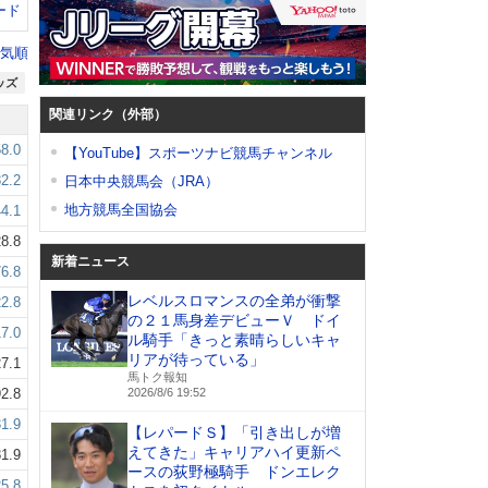
ード
気順
ッズ
関連リンク（外部）
58.0
【YouTube】スポーツナビ競馬チャンネル
82.2
日本中央競馬会（JRA）
地方競馬全国協会
44.1
8.8
新着ニュース
76.8
レベルスロマンスの全弟が衝撃
22.8
の２１馬身差デビューＶ ドイ
17.0
ル騎手「きっと素晴らしいキャ
リアが待っている」
7.1
馬トク報知
2.8
2026/8/6 19:52
31.9
【レパードＳ】「引き出しが増
えてきた」キャリアハイ更新ペ
1.9
ースの荻野極騎手 ドンエレク
25.8