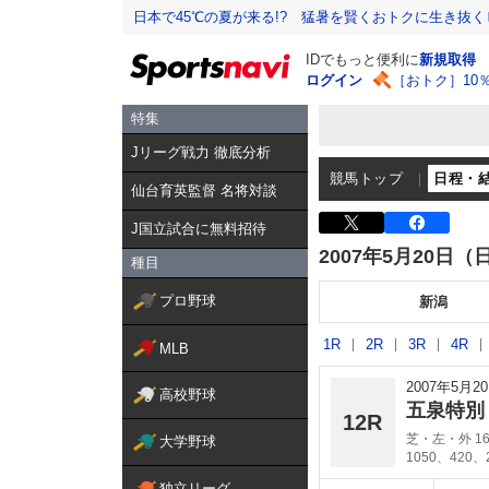
日本で45℃の夏が来る!? 猛暑を賢くおトクに生き抜く
IDでもっと便利に
新規取得
ログイン
［おトク］10
特集
Jリーグ戦力 徹底分析
競馬トップ
日程・
仙台育英監督 名将対談
J国立試合に無料招待
2007年5月20日（
種目
プロ野球
新潟
1R
2R
3R
4R
MLB
2007年5月
高校野球
五泉特
12R
芝・左・外 16
大学野球
1050、420、
独立リーグ