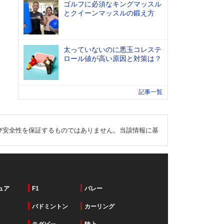
ゴルフに必須なキングマッスル
とクイーンマッスルの鍛え方
太っていないのに悪玉コレステ
ロール値が高い原因と対策は？
記事一覧
び安全性を保証するものではありません。当該情報に基
ュア
F1
バレー
バドミントン
カーリング