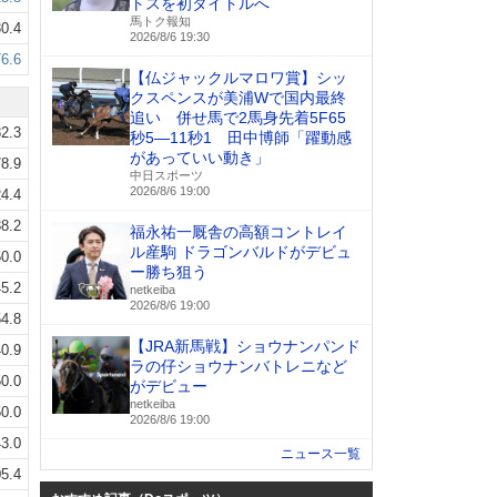
トスを初タイトルへ
馬トク報知
0.4
2026/8/6 19:30
76.6
【仏ジャックルマロワ賞】シッ
クスペンスが美浦Wで国内最終
追い 併せ馬で2馬身先着5F65
2.3
秒5―11秒1 田中博師「躍動感
があっていい動き」
8.9
中日スポーツ
2026/8/6 19:00
4.4
8.2
福永祐一厩舎の高額コントレイ
ル産駒 ドラゴンバルドがデビュ
0.0
ー勝ち狙う
5.2
netkeiba
2026/8/6 19:00
4.8
【JRA新馬戦】ショウナンパンド
0.9
ラの仔ショウナンバトレニなど
0.0
がデビュー
netkeiba
0.0
2026/8/6 19:00
3.0
ニュース一覧
5.4