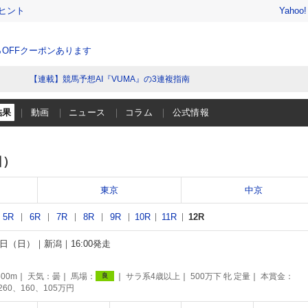
ヒント
Yahoo
％OFFクーポンあります
【連載】競馬予想AI『VUMA』の3連複指南
結果
動画
ニュース
コラム
公式情報
日）
東京
中京
5R
6R
7R
8R
9R
10R
11R
12R
20日（日）
新潟
16:00発走
別
00m
天気：
曇
馬場：
サラ系4歳以上
500万下 牝 定量
本賞金：
良
260、160、105万円