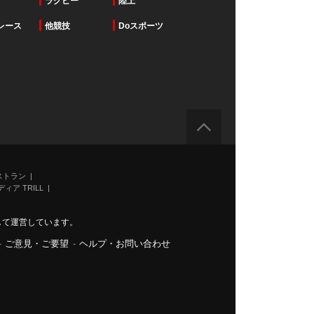
ラグビー
陸上
レース
他競技
Doスポーツ
ストラン
ィア TRILL
力して運営しています。
-
ご意見・ご要望
-
ヘルプ・お問い合わせ