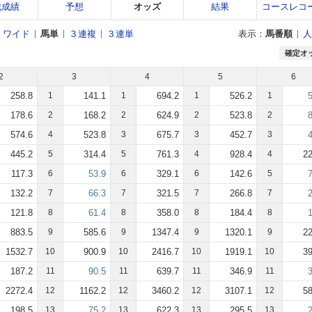
戦成績
予想
オッズ
結果
コースレコ
ワイド
馬単
３連複
３連単
表示：
馬番順
人
確定オ
2
3
4
5
6
258.8
1
141.1
1
694.2
1
526.2
1
178.6
2
168.2
2
624.9
2
523.8
2
574.6
4
523.8
3
675.7
3
452.7
3
445.2
5
314.4
5
761.3
4
928.4
4
22
117.3
6
53.9
6
329.1
6
142.6
5
132.2
7
66.3
7
321.5
7
266.8
7
121.8
8
61.4
8
358.0
8
184.4
8
883.5
9
585.6
9
1347.4
9
1320.1
9
22
1532.7
10
900.9
10
2416.7
10
1919.1
10
39
187.2
11
90.5
11
639.7
11
346.9
11
2272.4
12
1162.2
12
3460.2
12
3107.1
12
58
198.5
13
75.2
13
622.3
13
295.5
13