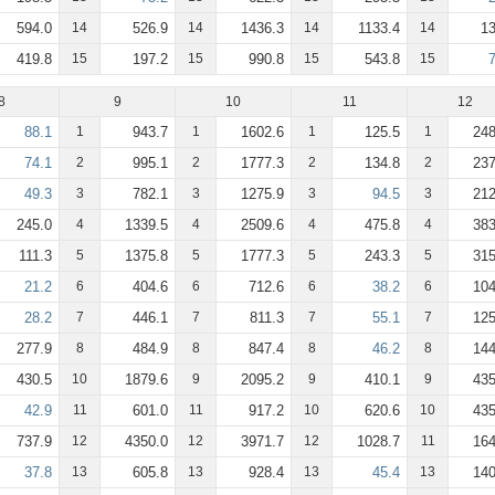
594.0
14
526.9
14
1436.3
14
1133.4
14
13
419.8
15
197.2
15
990.8
15
543.8
15
8
9
10
11
12
88.1
1
943.7
1
1602.6
1
125.5
1
248
74.1
2
995.1
2
1777.3
2
134.8
2
237
49.3
3
782.1
3
1275.9
3
94.5
3
212
245.0
4
1339.5
4
2509.6
4
475.8
4
383
111.3
5
1375.8
5
1777.3
5
243.3
5
315
21.2
6
404.6
6
712.6
6
38.2
6
104
28.2
7
446.1
7
811.3
7
55.1
7
125
277.9
8
484.9
8
847.4
8
46.2
8
144
430.5
10
1879.6
9
2095.2
9
410.1
9
435
42.9
11
601.0
11
917.2
10
620.6
10
435
737.9
12
4350.0
12
3971.7
12
1028.7
11
164
37.8
13
605.8
13
928.4
13
45.4
13
140