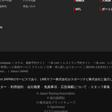
格闘技
大相撲
ッカー代表
バスケ代表
校年代
学生バスケ
NFL
ボート
to
kjapan
ホテル、旅館予約サイト 一休.com
レストラン予約サイト 一休.com レ
料理レシピ動画サービス クラシル
仕事・求人探しはスタンバイ
国内No.1女性向けメデ
st」
Yahoo! JAPAN
oo! JAPANのサービスであり、LINEヤフー株式会社がスポーツナビ株式会社と協
ンター
-
利用規約
-
会社概要
-
免責事項
-
広告掲載について
-
スタッフ募集
© Japan Racing Association.
© 毎日新聞社
© 株式会社グラッドキューブ
© Sportsnavi
© LY Corporation