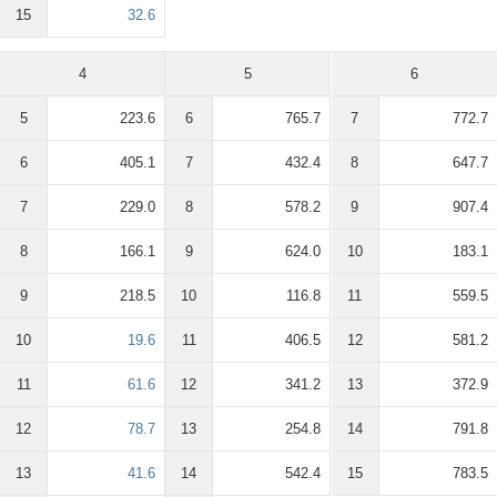
15
32.6
4
5
6
5
223.6
6
765.7
7
772.7
6
405.1
7
432.4
8
647.7
7
229.0
8
578.2
9
907.4
8
166.1
9
624.0
10
183.1
9
218.5
10
116.8
11
559.5
10
19.6
11
406.5
12
581.2
11
61.6
12
341.2
13
372.9
12
78.7
13
254.8
14
791.8
13
41.6
14
542.4
15
783.5