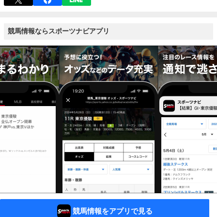
競馬情報ならスポーツナビアプリ
競馬情報をアプリで見る