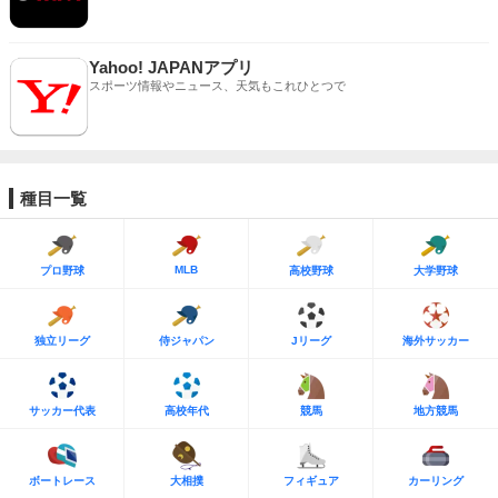
Yahoo! JAPANアプリ
スポーツ情報やニュース、天気もこれひとつで
種目一覧
MLB
プロ野球
高校野球
大学野球
独立リーグ
侍ジャパン
Jリーグ
海外サッカー
サッカー代表
高校年代
競馬
地方競馬
ボートレース
大相撲
フィギュア
カーリング