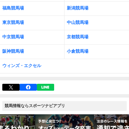
福島競馬場
新潟競馬場
東京競馬場
中山競馬場
中京競馬場
京都競馬場
阪神競馬場
小倉競馬場
ウィンズ・エクセル
競馬情報ならスポーツナビアプリ