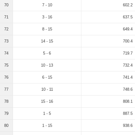
70
7 - 10
602.2
71
3 - 16
637.5
72
8 - 15
649.4
73
14 - 15
700.4
74
5 - 6
719.7
75
10 - 13
732.4
76
6 - 15
741.4
77
10 - 11
748.6
78
15 - 16
808.1
79
1 - 5
887.5
80
1 - 15
938.6