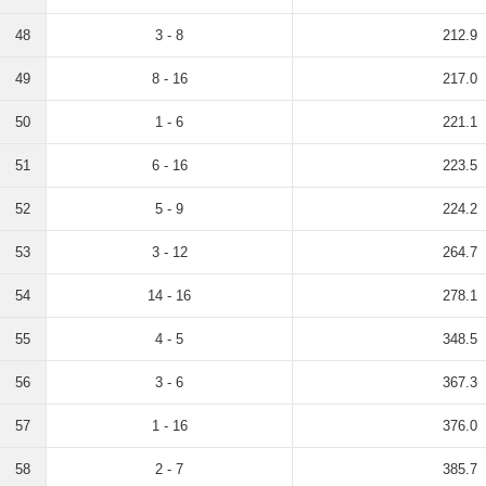
48
3 - 8
212.9
49
8 - 16
217.0
50
1 - 6
221.1
51
6 - 16
223.5
52
5 - 9
224.2
53
3 - 12
264.7
54
14 - 16
278.1
55
4 - 5
348.5
56
3 - 6
367.3
57
1 - 16
376.0
58
2 - 7
385.7