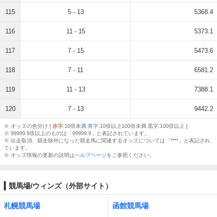
115
5 - 13
5368.4
116
11 - 15
5373.1
117
7 - 15
5473.6
118
7 - 11
6581.2
119
11 - 13
7388.1
120
7 - 13
9442.2
※ オッズの色分け [
赤字
:10倍未満
青字
:10倍以上100倍未満 黒字:100倍以上 ]
※ 99999.9倍以上のものは「99999.9」と表記されています。
※ 出走取消、競走除外になった競走馬に関連するオッズについては「****」と表記され
ています。
※ オッズ情報の更新の説明は
ヘルプページ
をご参照ください。
競馬場/ウィンズ（外部サイト）
札幌競馬場
函館競馬場