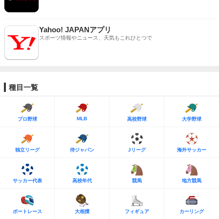
Yahoo! JAPANアプリ
スポーツ情報やニュース、天気もこれひとつで
種目一覧
MLB
プロ野球
高校野球
大学野球
独立リーグ
侍ジャパン
Jリーグ
海外サッカー
サッカー代表
高校年代
競馬
地方競馬
ボートレース
大相撲
フィギュア
カーリング