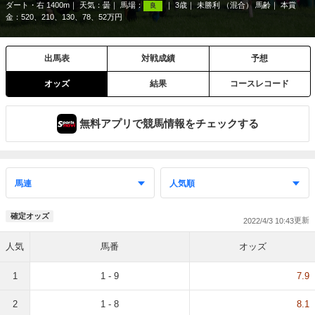
ダート・右 1400m
天気：
曇
馬場：
3歳
未勝利 （混合） 馬齢
本賞
良
金：520、210、130、78、52万円
出馬表
対戦成績
予想
オッズ
結果
コースレコード
無料アプリで競馬情報をチェックする
確定オッズ
2022/4/3 10:43
人気
馬番
オッズ
1
1 - 9
7.9
2
1 - 8
8.1