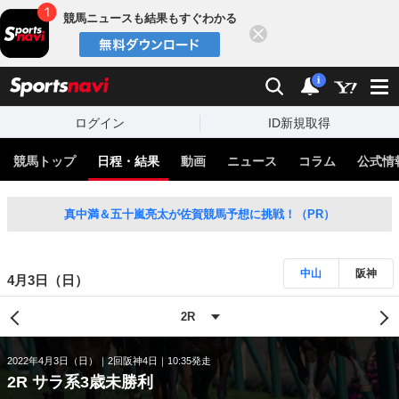
競馬ニュースも結果もすぐわかる
閉じる
スポーツナビ
検索
通知
i
ログイン
ID新規取得
競馬トップ
日程・結果
動画
ニュース
コラム
公式情
真中満＆五十嵐亮太が佐賀競馬予想に挑戦！（PR）
中山
阪神
4月3日（日）
2022年4月3日（日）
2回阪神4日
10:35発走
2R サラ系3歳未勝利