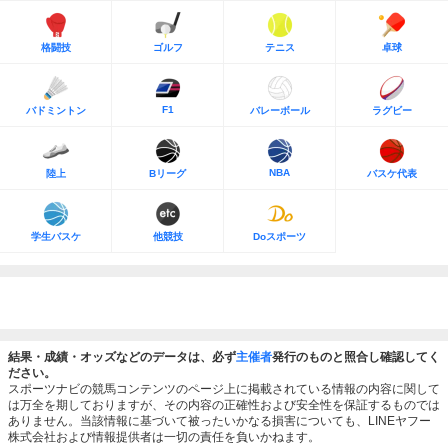
格闘技
ゴルフ
テニス
卓球
F1
バドミントン
バレーボール
ラグビー
NBA
陸上
Bリーグ
バスケ代表
学生バスケ
他競技
Doスポーツ
結果・成績・オッズなどのデータは、必ず
主催者
発行のものと照合し確認してく
ださい。
スポーツナビの競馬コンテンツのページ上に掲載されている情報の内容に関して
は万全を期しておりますが、その内容の正確性および安全性を保証するものでは
ありません。当該情報に基づいて被ったいかなる損害についても、LINEヤフー
株式会社および情報提供者は一切の責任を負いかねます。