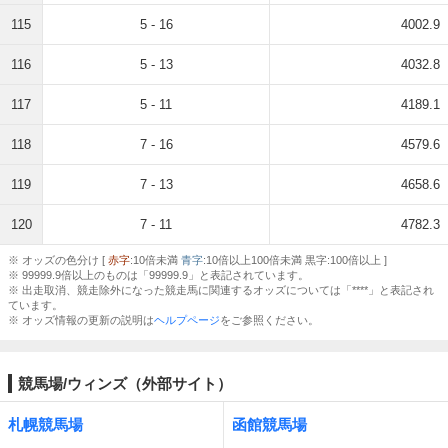
115
5 - 16
4002.9
116
5 - 13
4032.8
117
5 - 11
4189.1
118
7 - 16
4579.6
119
7 - 13
4658.6
120
7 - 11
4782.3
※ オッズの色分け [
赤字
:10倍未満
青字
:10倍以上100倍未満 黒字:100倍以上 ]
※ 99999.9倍以上のものは「99999.9」と表記されています。
※ 出走取消、競走除外になった競走馬に関連するオッズについては「****」と表記され
ています。
※ オッズ情報の更新の説明は
ヘルプページ
をご参照ください。
競馬場/ウィンズ（外部サイト）
札幌競馬場
函館競馬場