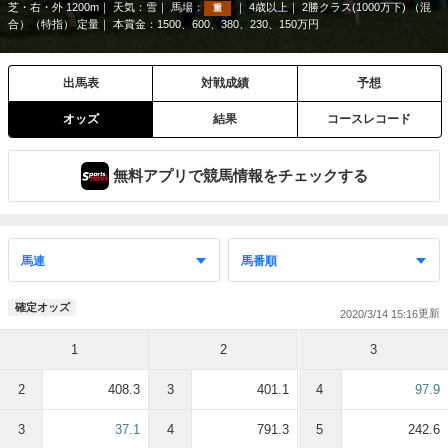
芝・右・外 1200m
天気：
雪
馬場：
4歳以上
2勝クラス(1000万下) （混
重
合）（特指） 定量
本賞金：1500、600、380、230、150万円
出馬表
対戦成績
予想
オッズ
結果
コースレコード
無料アプリで競馬情報をチェックする
確定オッズ
2020/3/14 15:16
1
2
3
2
408.3
3
401.1
4
97.9
3
37.1
4
791.3
5
242.6