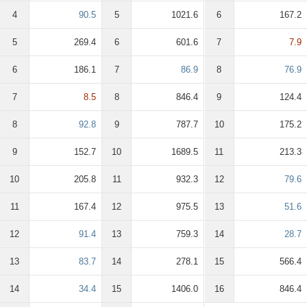
4
90.5
5
1021.6
6
167.2
5
269.4
6
601.6
7
7.9
6
186.1
7
86.9
8
76.9
7
8.5
8
846.4
9
124.4
8
92.8
9
787.7
10
175.2
9
152.7
10
1689.5
11
213.3
10
205.8
11
932.3
12
79.6
11
167.4
12
975.5
13
51.6
12
91.4
13
759.3
14
28.7
13
83.7
14
278.1
15
566.4
14
34.4
15
1406.0
16
846.4