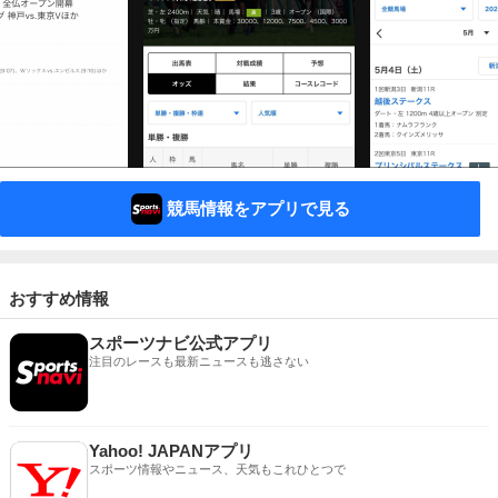
競馬情報をアプリで見る
おすすめ情報
スポーツナビ公式アプリ
注目のレースも最新ニュースも逃さない
Yahoo! JAPANアプリ
スポーツ情報やニュース、天気もこれひとつで