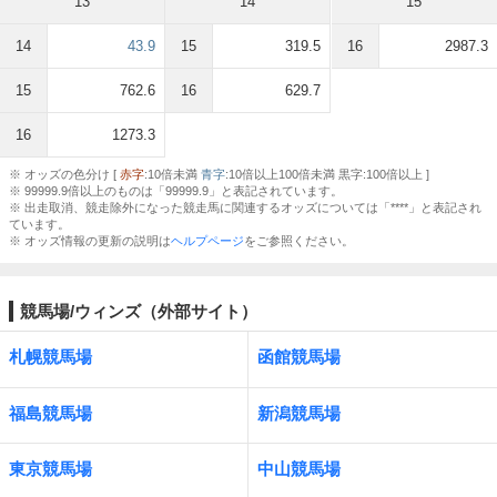
13
14
15
14
43.9
15
319.5
16
2987.3
15
762.6
16
629.7
16
1273.3
※ オッズの色分け [
赤字
:10倍未満
青字
:10倍以上100倍未満 黒字:100倍以上 ]
※ 99999.9倍以上のものは「99999.9」と表記されています。
※ 出走取消、競走除外になった競走馬に関連するオッズについては「****」と表記され
ています。
※ オッズ情報の更新の説明は
ヘルプページ
をご参照ください。
競馬場/ウィンズ（外部サイト）
札幌競馬場
函館競馬場
福島競馬場
新潟競馬場
東京競馬場
中山競馬場