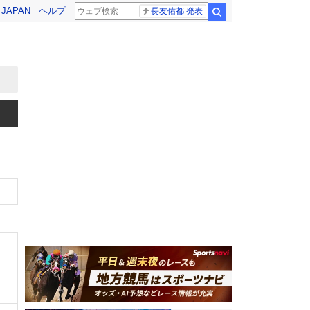
! JAPAN
ヘルプ
長友佑都 発表
検索