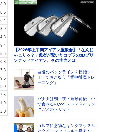
8.0
6.5
6.4
3.9
4.3
9.4
【2026年上半期アイアン座談会】「なんじ
5.6
ゃこりゃ？」識者が驚いたコブラの3Dプリ
ンテッドアイアン、その実力とは
0.8
7.8
自慢のバックラインを目指す！
HIITでおこなう「背中徹底トレ
9.5
ーニング」
8.0
2.5
バナナは朝・夜・運動前後、い
1.9
つ食べるのがベスト？タイミン
グごとのメリット
2.0
ゴルフに必須なキングマッスル
とクイーンマッスルの鍛え方