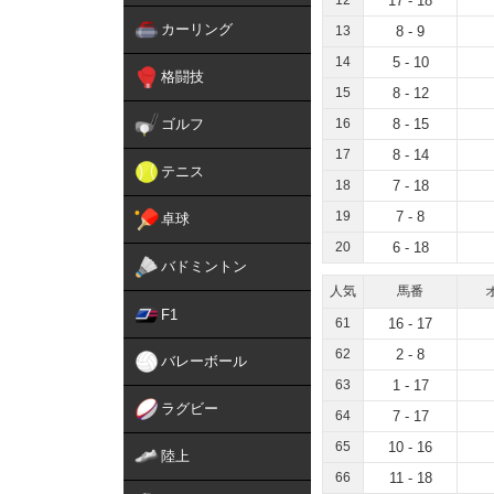
12
17 - 18
カーリング
13
8 - 9
14
5 - 10
格闘技
15
8 - 12
ゴルフ
16
8 - 15
17
8 - 14
テニス
18
7 - 18
19
7 - 8
卓球
20
6 - 18
バドミントン
人気
馬番
F1
61
16 - 17
62
2 - 8
バレーボール
63
1 - 17
ラグビー
64
7 - 17
65
10 - 16
陸上
66
11 - 18