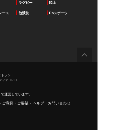
ラグビー
陸上
レース
他競技
Doスポーツ
ストラン
ィア TRILL
力して運営しています。
-
ご意見・ご要望
-
ヘルプ・お問い合わせ