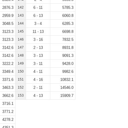
2876.3
142
6 - 11
5785.3
2959.9
143
6 - 13
6060.8
3048.5
144
3 - 4
6285.3
3123.3
145
11 - 13
6698.8
3123.3
146
3 - 16
7832.5
3142.6
147
2 - 13
8931.8
3142.6
148
3 - 13
9091.3
3222.2
149
3 - 11
9428.0
3349.4
150
4 - 11
9982.6
3371.6
151
4 - 16
10832.1
3463.3
152
2 - 11
14546.0
3662.6
153
4 - 13
15909.7
3716.1
3771.2
4278.2
4351.3