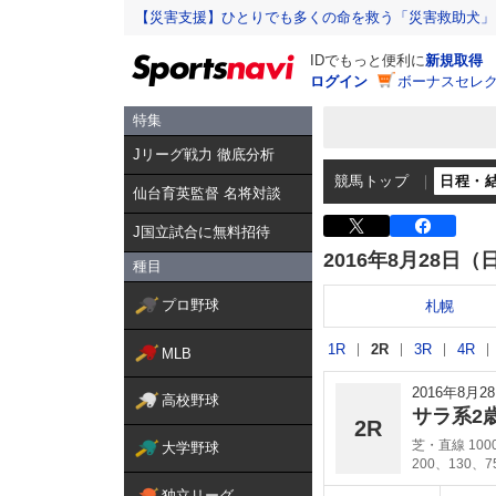
【災害支援】ひとりでも多くの命を救う「災害救助犬」
IDでもっと便利に
新規取得
ログイン
ボーナスセレク
特集
Jリーグ戦力 徹底分析
競馬トップ
日程・
仙台育英監督 名将対談
J国立試合に無料招待
2016年8月28日（
種目
プロ野球
札幌
1R
2R
3R
4R
MLB
2016年8月
高校野球
サラ系2
2R
芝・直線 100
大学野球
200、130、
独立リーグ