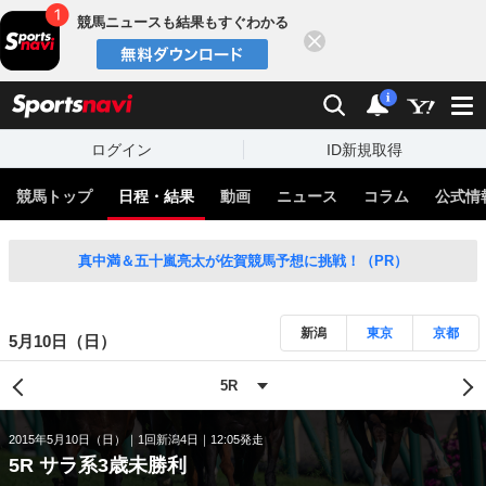
競馬ニュースも結果もすぐわかる
閉じる
スポーツナビ
検索
通知
i
ログイン
ID新規取得
競馬トップ
日程・結果
動画
ニュース
コラム
公式情
真中満＆五十嵐亮太が佐賀競馬予想に挑戦！（PR）
新潟
東京
京都
5月10日（日）
2015年5月10日（日）
1回新潟4日
12:05発走
5R サラ系3歳未勝利