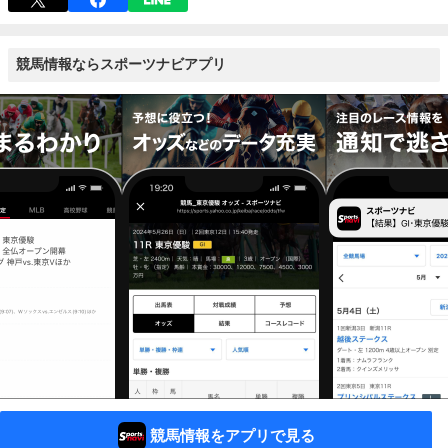
競馬情報ならスポーツナビアプリ
競馬情報をアプリで見る