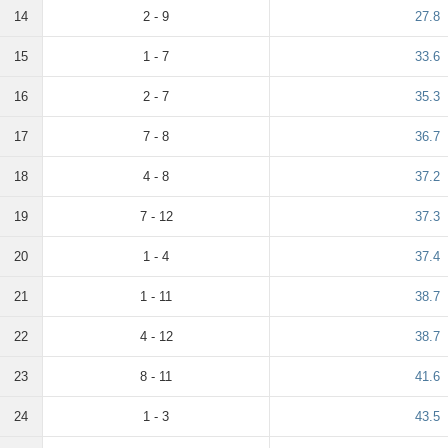
14
2 - 9
27.8
15
1 - 7
33.6
16
2 - 7
35.3
17
7 - 8
36.7
18
4 - 8
37.2
19
7 - 12
37.3
20
1 - 4
37.4
21
1 - 11
38.7
22
4 - 12
38.7
23
8 - 11
41.6
24
1 - 3
43.5