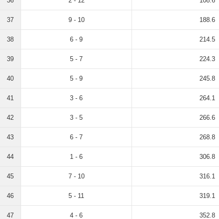
36
2 - 12
108.6
37
9 - 10
188.6
38
6 - 9
214.5
39
5 - 7
224.3
40
5 - 9
245.8
41
3 - 6
264.1
42
3 - 5
266.6
43
6 - 7
268.8
44
1 - 6
306.8
45
7 - 10
316.1
46
5 - 11
319.1
47
4 - 6
352.8