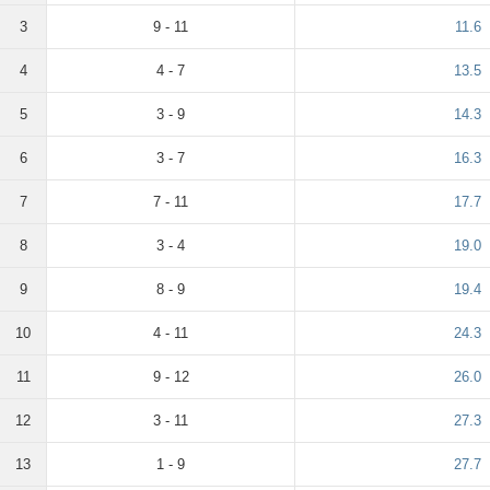
3
9 - 11
11.6
4
4 - 7
13.5
5
3 - 9
14.3
6
3 - 7
16.3
7
7 - 11
17.7
8
3 - 4
19.0
9
8 - 9
19.4
10
4 - 11
24.3
11
9 - 12
26.0
12
3 - 11
27.3
13
1 - 9
27.7