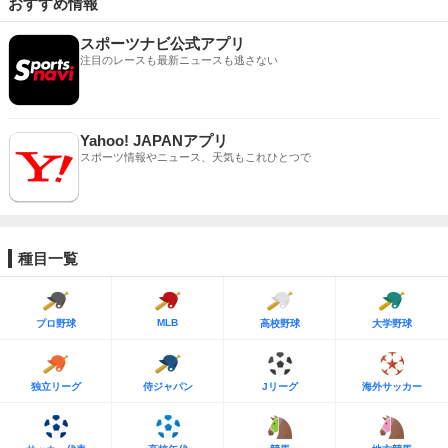
おすすめ情報
スポーツナビ公式アプリ
注目のレースも最新ニュースも逃さない
Yahoo! JAPANアプリ
スポーツ情報やニュース、天気もこれひとつで
種目一覧
MLB
プロ野球
高校野球
大学野球
独立リーグ
侍ジャパン
Jリーグ
海外サッカー