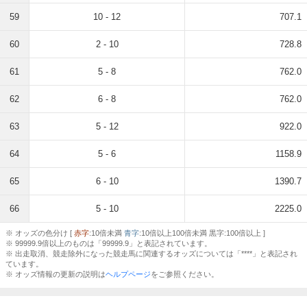
59
10 - 12
707.1
60
2 - 10
728.8
61
5 - 8
762.0
62
6 - 8
762.0
63
5 - 12
922.0
64
5 - 6
1158.9
65
6 - 10
1390.7
66
5 - 10
2225.0
※ オッズの色分け [
赤字
:10倍未満
青字
:10倍以上100倍未満 黒字:100倍以上 ]
※ 99999.9倍以上のものは「99999.9」と表記されています。
※ 出走取消、競走除外になった競走馬に関連するオッズについては「****」と表記され
ています。
※ オッズ情報の更新の説明は
ヘルプページ
をご参照ください。