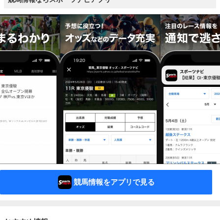
競馬情報をアプリで見る