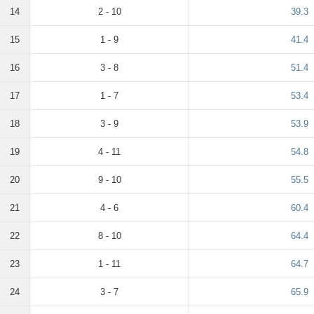
14
2 - 10
39.3
15
1 - 9
41.4
16
3 - 8
51.4
17
1 - 7
53.4
18
3 - 9
53.9
19
4 - 11
54.8
20
9 - 10
55.5
21
4 - 6
60.4
22
8 - 10
64.4
23
1 - 11
64.7
24
3 - 7
65.9