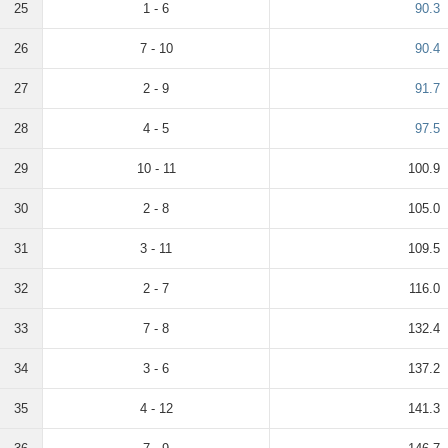
25
1 - 6
90.3
26
7 - 10
90.4
27
2 - 9
91.7
28
4 - 5
97.5
29
10 - 11
100.9
30
2 - 8
105.0
31
3 - 11
109.5
32
2 - 7
116.0
33
7 - 8
132.4
34
3 - 6
137.2
35
4 - 12
141.3