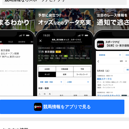
競馬情報をアプリで見る