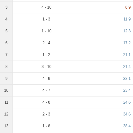
3
4 - 10
8.9
4
1 - 3
11.9
5
1 - 10
12.3
6
2 - 4
17.2
7
1 - 2
21.1
8
3 - 10
21.4
9
4 - 9
22.1
10
4 - 7
23.4
11
4 - 8
24.6
12
2 - 3
34.6
13
1 - 8
38.4