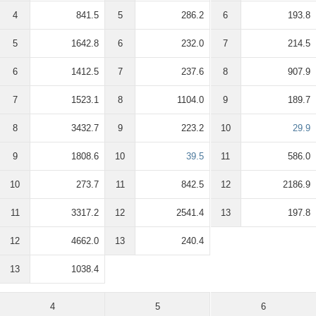
4
841.5
5
286.2
6
193.8
5
1642.8
6
232.0
7
214.5
6
1412.5
7
237.6
8
907.9
7
1523.1
8
1104.0
9
189.7
8
3432.7
9
223.2
10
29.9
9
1808.6
10
39.5
11
586.0
10
273.7
11
842.5
12
2186.9
11
3317.2
12
2541.4
13
197.8
12
4662.0
13
240.4
13
1038.4
4
5
6