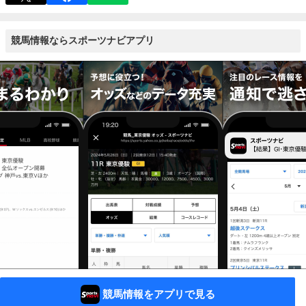
競馬情報ならスポーツナビアプリ
競馬情報をアプリで見る