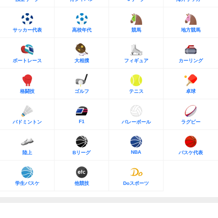
サッカー代表
高校年代
競馬
地方競馬
ボートレース
大相撲
フィギュア
カーリング
格闘技
ゴルフ
テニス
卓球
F1
バドミントン
バレーボール
ラグビー
NBA
陸上
Bリーグ
バスケ代表
学生バスケ
他競技
Doスポーツ