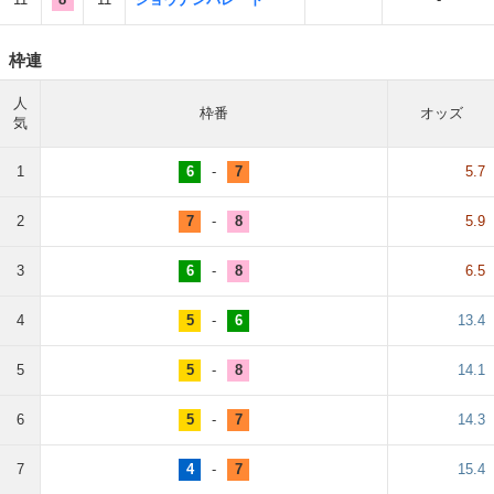
枠連
人
枠番
オッズ
気
1
6
-
7
5.7
2
7
-
8
5.9
3
6
-
8
6.5
4
5
-
6
13.4
5
5
-
8
14.1
6
5
-
7
14.3
7
4
-
7
15.4