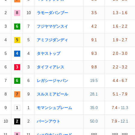
2
8
10
ラモーダバンブー
3.5
1.3
-
1.6
3
6
7
フジヤマゲンスイ
4.2
1.6
-
2.2
4
5
5
アミフジダンディ
9.1
1.9
-
2.7
5
4
4
タヤストップ
9.3
2.0
-
3.0
6
3
3
タイフィアレス
9.8
2.2
-
3.2
7
6
6
レガシージャパン
19.5
4.4
-
6.7
8
7
9
スルスミアピール
28.1
5.1
-
7.9
9
1
1
モマンシュプレーム
35.0
7.4
-
11.3
10
2
2
バーンアウト
50.0
7.9
-
12.1
11
8
11
ショウナンパレード
****
****
-
****