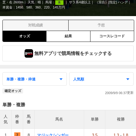
芝・右 2600m
天気：
晴
馬場：
サラ系4歳以上
（混合）[指定] ハンデ
良
本賞金：1450、580、360、220、145万円
対戦成績
予想
オッズ
結果
コースレコード
無料アプリで競馬情報をチェックする
確定オッズ
2009/9/9 06:37
単勝・複勝
人
枠
馬
馬名
単勝
複勝
気
番
番
1
7
8
マジックシンガー
3.5
1.3
-
1.8