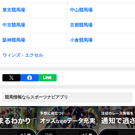
東京競馬場
中山競馬場
中京競馬場
京都競馬場
阪神競馬場
小倉競馬場
ウィンズ・エクセル
競馬情報ならスポーツナビアプリ