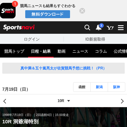
競馬ニュースも結果もすぐわかる
閉じる
スポーツナビ
検索
通知
i
ログイン
ID新規取得
競馬トップ
日程・結果
動画
ニュース
コラム
公式情
真中満＆五十嵐亮太が佐賀競馬予想に挑戦！（PR）
函館
新潟
阪神
7月19日（日）
1998年7月19日（日）
2回函館4日
15:00発走
10R 洞爺湖特別