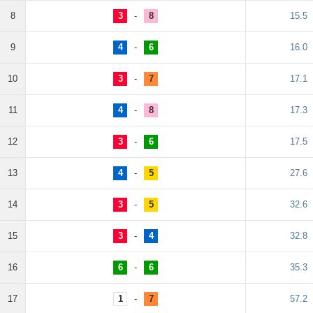
8
3
-
8
15.5
9
4
-
6
16.0
10
3
-
7
17.1
11
4
-
8
17.3
12
3
-
6
17.5
13
4
-
5
27.6
14
3
-
5
32.6
15
3
-
4
32.8
16
6
-
6
35.3
17
1
-
7
57.2