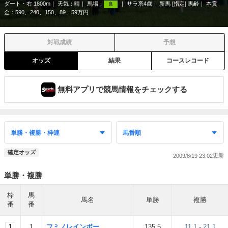
ダート・右 1800m
天気：
晴
馬場：
サラ系4歳
新馬 [指定] 馬齢
本賞
良
金：590、240、150、89、59万円
対戦成績
予想
オッズ
結果
コースレコード
無料アプリで競馬情報をチェックする
確定オッズ
2009/8/19 23:02
単勝・複勝
枠
馬
馬名
単勝
複勝
番
番
1
1
フミノレインボー
135.5
11.1
-
21.1