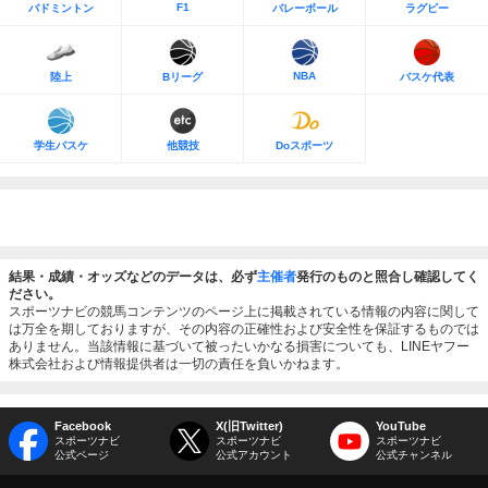
F1
バドミントン
バレーボール
ラグビー
NBA
陸上
Bリーグ
バスケ代表
学生バスケ
他競技
Doスポーツ
結果・成績・オッズなどのデータは、必ず
主催者
発行のものと照合し確認してく
ださい。
スポーツナビの競馬コンテンツのページ上に掲載されている情報の内容に関して
は万全を期しておりますが、その内容の正確性および安全性を保証するものでは
ありません。当該情報に基づいて被ったいかなる損害についても、LINEヤフー
株式会社および情報提供者は一切の責任を負いかねます。
Facebook
X(旧Twitter)
YouTube
スポーツナビ
スポーツナビ
スポーツナビ
公式ページ
公式アカウント
公式チャンネル