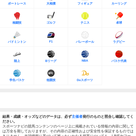
ボートレース
大相撲
フィギュア
カーリング
格闘技
ゴルフ
テニス
卓球
F1
バドミントン
バレーボール
ラグビー
NBA
陸上
Bリーグ
バスケ代表
学生バスケ
他競技
Doスポーツ
結果・成績・オッズなどのデータは、必ず
主催者
発行のものと照合し確認してく
ださい。
スポーツナビの競馬コンテンツのページ上に掲載されている情報の内容に関して
は万全を期しておりますが、その内容の正確性および安全性を保証するものでは