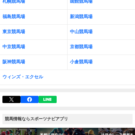
札幌競馬場
函館競馬場
福島競馬場
新潟競馬場
東京競馬場
中山競馬場
中京競馬場
京都競馬場
阪神競馬場
小倉競馬場
ウィンズ・エクセル
競馬情報ならスポーツナビアプリ