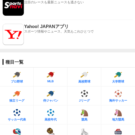
注目のレースも最新ニュースも逃さない
Yahoo! JAPANアプリ
スポーツ情報やニュース、天気もこれひとつで
種目一覧
MLB
プロ野球
高校野球
大学野球
独立リーグ
侍ジャパン
Jリーグ
海外サッカー
サッカー代表
高校年代
競馬
地方競馬