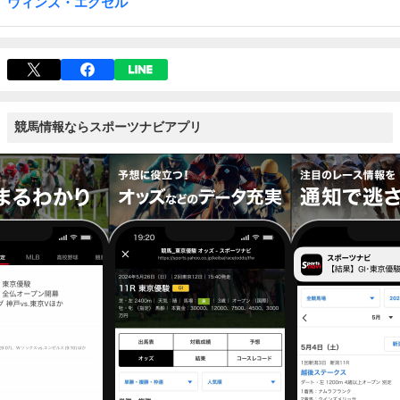
ウィンズ・エクセル
競馬情報ならスポーツナビアプリ