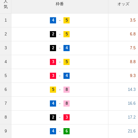
人
枠番
オッズ
気
1
4
-
5
3.5
2
2
-
5
6.8
3
2
-
4
7.5
4
3
-
5
8.8
5
3
-
4
9.3
6
5
-
8
14.3
7
4
-
8
16.6
8
2
-
3
17.2
9
4
-
6
21.6