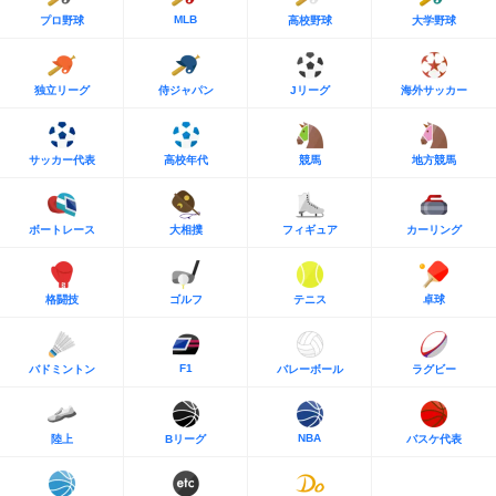
MLB
プロ野球
高校野球
大学野球
独立リーグ
侍ジャパン
Jリーグ
海外サッカー
サッカー代表
高校年代
競馬
地方競馬
ボートレース
大相撲
フィギュア
カーリング
格闘技
ゴルフ
テニス
卓球
F1
バドミントン
バレーボール
ラグビー
NBA
陸上
Bリーグ
バスケ代表