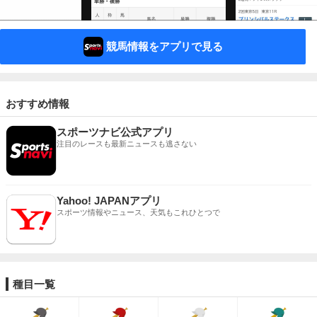
競馬情報をアプリで見る
おすすめ情報
スポーツナビ公式アプリ
注目のレースも最新ニュースも逃さない
Yahoo! JAPANアプリ
スポーツ情報やニュース、天気もこれひとつで
種目一覧