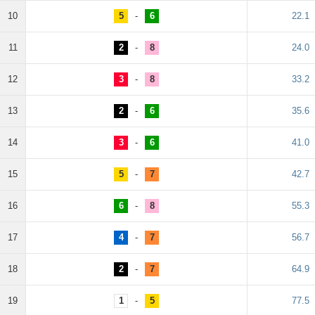
10
5
-
6
22.1
11
2
-
8
24.0
12
3
-
8
33.2
13
2
-
6
35.6
14
3
-
6
41.0
15
5
-
7
42.7
16
6
-
8
55.3
17
4
-
7
56.7
18
2
-
7
64.9
19
1
-
5
77.5