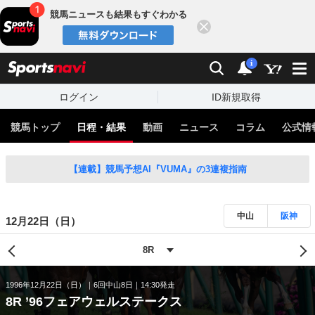
競馬ニュースも結果もすぐわかる
閉じる
スポーツナビ
検索
通知
i
ログイン
ID新規取得
競馬トップ
日程・結果
動画
ニュース
コラム
公式情
【連載】競馬予想AI『VUMA』の3連複指南
中山
阪神
12月22日（日）
1996年12月22日（日）
6回中山8日
14:30発走
8R ’96フェアウェルステークス