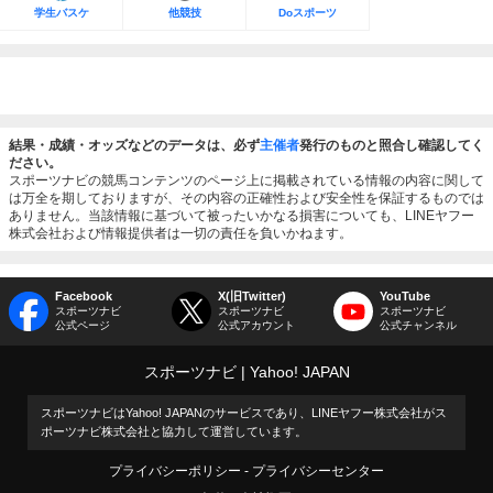
学生バスケ
他競技
Doスポーツ
結果・成績・オッズなどのデータは、必ず
主催者
発行のものと照合し確認してく
ださい。
スポーツナビの競馬コンテンツのページ上に掲載されている情報の内容に関して
は万全を期しておりますが、その内容の正確性および安全性を保証するものでは
ありません。当該情報に基づいて被ったいかなる損害についても、LINEヤフー
株式会社および情報提供者は一切の責任を負いかねます。
Facebook
X(旧Twitter)
YouTube
スポーツナビ
スポーツナビ
スポーツナビ
公式ページ
公式アカウント
公式チャンネル
スポーツナビ
Yahoo! JAPAN
スポーツナビはYahoo! JAPANのサービスであり、LINEヤフー株式会社がス
ポーツナビ株式会社と協力して運営しています。
プライバシーポリシー
プライバシーセンター