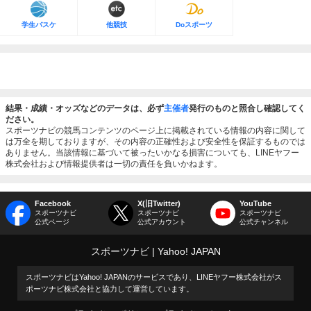
学生バスケ
他競技
Doスポーツ
結果・成績・オッズなどのデータは、必ず
主催者
発行のものと照合し確認してく
ださい。
スポーツナビの競馬コンテンツのページ上に掲載されている情報の内容に関して
は万全を期しておりますが、その内容の正確性および安全性を保証するものでは
ありません。当該情報に基づいて被ったいかなる損害についても、LINEヤフー
株式会社および情報提供者は一切の責任を負いかねます。
Facebook
X(旧Twitter)
YouTube
スポーツナビ
スポーツナビ
スポーツナビ
公式ページ
公式アカウント
公式チャンネル
スポーツナビ
Yahoo! JAPAN
スポーツナビはYahoo! JAPANのサービスであり、LINEヤフー株式会社がス
ポーツナビ株式会社と協力して運営しています。