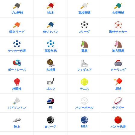
MLB
プロ野球
高校野球
大学野球
独立リーグ
侍ジャパン
Jリーグ
海外サッカー
サッカー代表
高校年代
競馬
地方競馬
ボートレース
大相撲
フィギュア
カーリング
格闘技
ゴルフ
テニス
卓球
F1
バドミントン
バレーボール
ラグビー
NBA
陸上
Bリーグ
バスケ代表