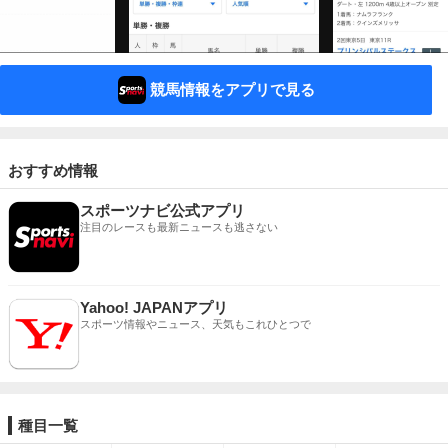
競馬情報をアプリで見る
おすすめ情報
スポーツナビ公式アプリ
注目のレースも最新ニュースも逃さない
Yahoo! JAPANアプリ
スポーツ情報やニュース、天気もこれひとつで
種目一覧