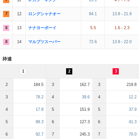
7
12
ロングシャナオー
84.1
13.8
-
21.9
8
13
ナナヨーボーイ
5.5
1.6
-
2.3
8
14
マルブツスーパー
72.6
13.8
-
22.0
枠連
1
2
3
2
184.5
3
162.7
3
219.8
3
78.2
4
39.6
4
12.2
4
17.8
5
151.9
5
37.9
5
88.3
6
127.3
6
41.3
6
92.7
7
245.3
7
70.0