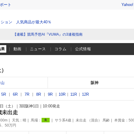
レポート
Yahoo
ション 人気商品が最大40％
【連載】競馬予想AI『VUMA』の3連複指南
結果
動画
ニュース
コラム
公式情報
土）
中山
阪神
5R
6R
7R
8R
9R
10R
11R
12R
26日（土）
3回阪神1日
10:00発走
歳未出走
00m
天気：
晴
馬場：
サラ系4歳
未出走 （混合） 馬齢
本賞金：50
良
75、50万円