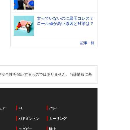
太っていないのに悪玉コレステ
ロール値が高い原因と対策は？
記事一覧
び安全性を保証するものではありません。当該情報に基
ュア
F1
バレー
バドミントン
カーリング
ラグビー
陸上