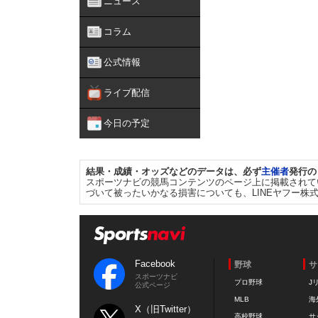
ニュース
コラム
公式情報
ライブ配信
今日の予定
結果・成績・オッズなどのデータは、必ず
主催者
発行の
スポーツナビの競馬コンテンツのページ上に掲載されて
づいて被ったいかなる損害についても、LINEヤフー株
Facebook
野球
サ
スポーツナビ
プロ野球
J
公式ページ
MLB
海
X（旧Twitter）
高校野球
サ