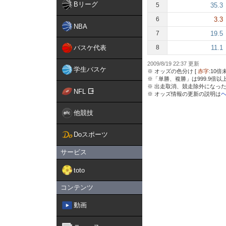
Bリーグ
5
35.3
6
3.3
NBA
7
19.5
バスケ代表
8
11.1
2009/8/19 22:37 更新
学生バスケ
※ オッズの色分け [
赤字
:10倍
※「単勝、複勝」は999.9倍以上
※ 出走取消、競走除外になった
NFL
※ オッズ情報の更新の説明は
他競技
Doスポーツ
サービス
toto
コンテンツ
動画