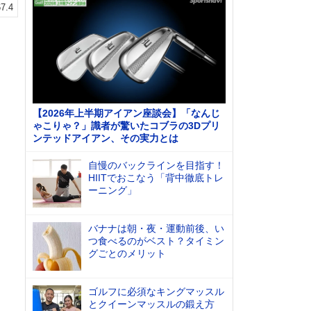
7.4
【2026年上半期アイアン座談会】「なんじ
ゃこりゃ？」識者が驚いたコブラの3Dプリ
ンテッドアイアン、その実力とは
自慢のバックラインを目指す！
HIITでおこなう「背中徹底トレ
ーニング」
バナナは朝・夜・運動前後、い
つ食べるのがベスト？タイミン
グごとのメリット
ゴルフに必須なキングマッスル
とクイーンマッスルの鍛え方