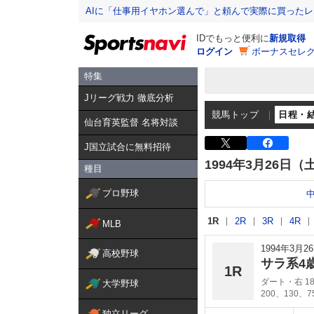
AIに「仕事用イヤホン選んで」と頼んで実際に買った
IDでもっと便利に
新規取得
ログイン
ボーナスセレク
特集
Jリーグ戦力 徹底分析
競馬トップ
日程・
仙台育英監督 名将対談
J国立試合に無料招待
1994年3月26日（
種目
プロ野球
1R
2R
3R
4R
MLB
1994年3月
高校野球
サラ系4
1R
ダート・右 18
大学野球
200、130、
独立リーグ