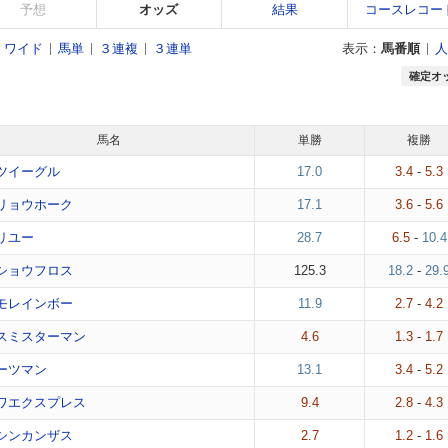
予想
オッズ
結果
コースレコー
ワイド
馬単
３連複
３連単
表示：
馬番順
人
確定オ
馬名
単勝
複勝
ツイーグル
17.0
3.4
-
5.3
リョウホーク
17.1
3.6
-
5.6
リユー
28.7
6.5
-
10.4
ショウフロス
125.3
18.2
-
29.
モレインボー
11.9
2.7
-
4.2
スミスターマン
4.6
1.3
-
1.7
ーツマン
13.1
3.4
-
5.2
ワエクスプレス
9.4
2.8
-
4.3
シンカンザス
2.7
1.2
-
1.6