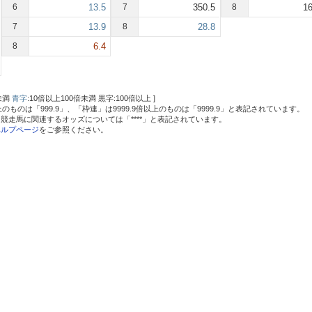
6
13.5
7
350.5
8
16
7
13.9
8
28.8
8
6.4
未満
青字
:10倍以上100倍未満 黒字:100倍以上 ]
のものは「999.9」、「枠連」は9999.9倍以上のものは「9999.9」と表記されています。
競走馬に関連するオッズについては「****」と表記されています。
ヘルプページ
をご参照ください。