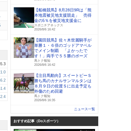
【船橋競馬】8月28日9Rは「熊
本地震被災地支援競走」 売得
1
金の5％を被災地支援金に
5
スポニチアネックス
2026/8/6 16:42
【園田競馬】佐々木世麗騎手が
単勝１・６倍のゴッドアマベル
でメイン制覇 「よかったで
す！」両手で５５勝のポーズ
馬トク報知
5.3
2026/8/6 16:42
1.0
【注目馬動向】スイートピーＳ
6.2
勝ち馬のカナルサンマルタンは
８月９日の佐渡Ｓに出走予定も
1.4
外傷のため回避
馬トク報知
2.4
2026/8/6 16:35
ニュース一覧
おすすめ記事（Doスポーツ）