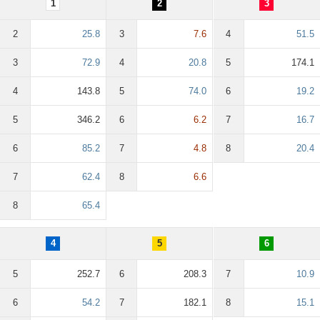
1
2
3
2
25.8
3
7.6
4
51.5
3
72.9
4
20.8
5
174.1
4
143.8
5
74.0
6
19.2
5
346.2
6
6.2
7
16.7
6
85.2
7
4.8
8
20.4
7
62.4
8
6.6
8
65.4
4
5
6
5
252.7
6
208.3
7
10.9
6
54.2
7
182.1
8
15.1