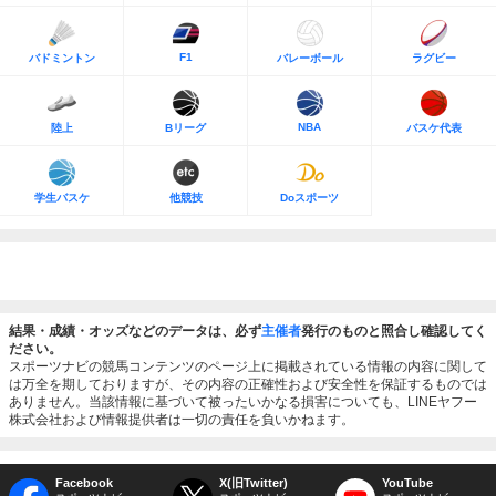
F1
バドミントン
バレーボール
ラグビー
NBA
陸上
Bリーグ
バスケ代表
学生バスケ
他競技
Doスポーツ
結果・成績・オッズなどのデータは、必ず
主催者
発行のものと照合し確認してく
ださい。
スポーツナビの競馬コンテンツのページ上に掲載されている情報の内容に関して
は万全を期しておりますが、その内容の正確性および安全性を保証するものでは
ありません。当該情報に基づいて被ったいかなる損害についても、LINEヤフー
株式会社および情報提供者は一切の責任を負いかねます。
Facebook
X(旧Twitter)
YouTube