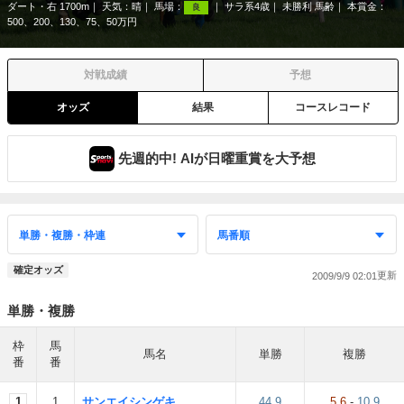
ダート・右 1700m
天気：
晴
馬場：
サラ系4歳
未勝利 馬齢
本賞金：
良
500、200、130、75、50万円
対戦成績
予想
オッズ
結果
コースレコード
先週的中! AIが日曜重賞を大予想
確定オッズ
2009/9/9 02:01
単勝・複勝
枠
馬
馬名
単勝
複勝
番
番
1
1
サンエイシンゲキ
44.9
5.6
-
10.9