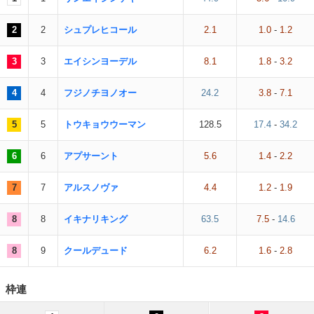
2
2
シュプレヒコール
2.1
1.0
-
1.2
3
3
エイシンヨーデル
8.1
1.8
-
3.2
4
4
フジノチヨノオー
24.2
3.8
-
7.1
5
5
トウキョウウーマン
128.5
17.4
-
34.2
6
6
アプサーント
5.6
1.4
-
2.2
7
7
アルスノヴァ
4.4
1.2
-
1.9
8
8
イキナリキング
63.5
7.5
-
14.6
8
9
クールデュード
6.2
1.6
-
2.8
枠連