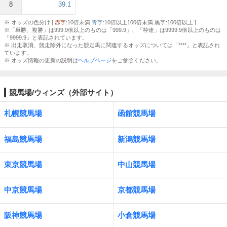
8
39.1
※ オッズの色分け [
赤字
:10倍未満
青字
:10倍以上100倍未満 黒字:100倍以上 ]
※「単勝、複勝」は999.9倍以上のものは「999.9」、「枠連」は9999.9倍以上のものは
「9999.9」と表記されています。
※ 出走取消、競走除外になった競走馬に関連するオッズについては「****」と表記され
ています。
※ オッズ情報の更新の説明は
ヘルプページ
をご参照ください。
競馬場/ウィンズ（外部サイト）
札幌競馬場
函館競馬場
福島競馬場
新潟競馬場
東京競馬場
中山競馬場
中京競馬場
京都競馬場
阪神競馬場
小倉競馬場