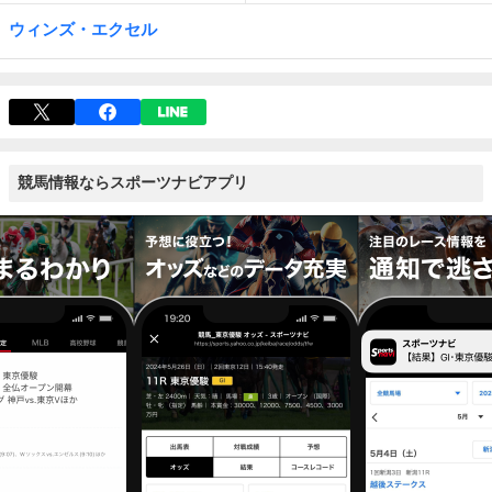
ウィンズ・エクセル
競馬情報ならスポーツナビアプリ