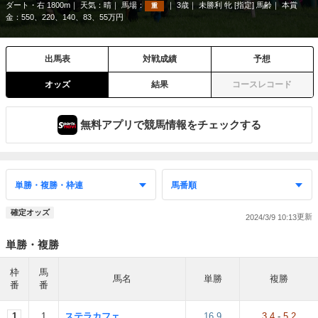
ダート・右 1800m
天気：
晴
馬場：
3歳
未勝利 牝 [指定] 馬齢
本賞
重
金：550、220、140、83、55万円
出馬表
対戦成績
予想
オッズ
結果
コースレコード
無料アプリで競馬情報をチェックする
確定オッズ
2024/3/9 10:13
単勝・複勝
枠
馬
馬名
単勝
複勝
番
番
1
1
ステラカフェ
16.9
3.4
-
5.2