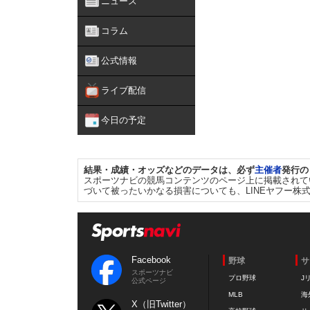
ニュース
コラム
公式情報
ライブ配信
今日の予定
結果・成績・オッズなどのデータは、必ず
主催者
発行の
スポーツナビの競馬コンテンツのページ上に掲載されて
づいて被ったいかなる損害についても、LINEヤフー株
Facebook
野球
サ
スポーツナビ
プロ野球
J
公式ページ
MLB
海
X（旧Twitter）