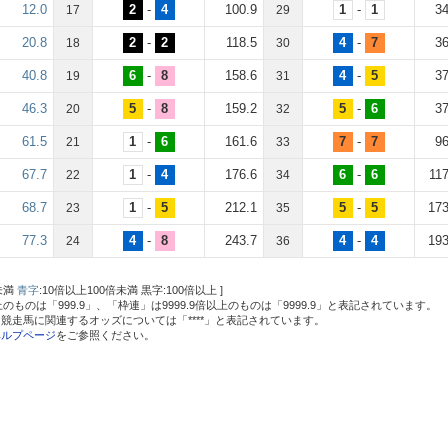
12.0
2
-
4
100.9
1
-
1
34
17
29
20.8
2
-
2
118.5
4
-
7
36
18
30
40.8
6
-
8
158.6
4
-
5
37
19
31
46.3
5
-
8
159.2
5
-
6
37
20
32
61.5
1
-
6
161.6
7
-
7
96
21
33
67.7
1
-
4
176.6
6
-
6
117
22
34
68.7
1
-
5
212.1
5
-
5
173
23
35
77.3
4
-
8
243.7
4
-
4
193
24
36
未満
青字
:10倍以上100倍未満 黒字:100倍以上 ]
のものは「999.9」、「枠連」は9999.9倍以上のものは「9999.9」と表記されています。
競走馬に関連するオッズについては「****」と表記されています。
ヘルプページ
をご参照ください。