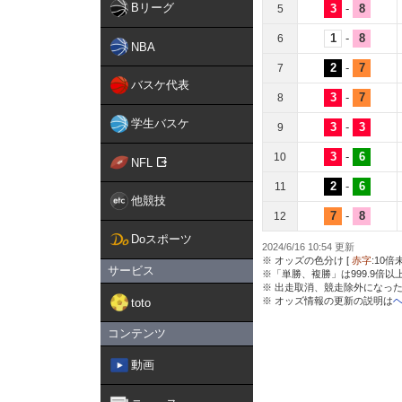
Bリーグ
3
-
8
5
1
-
8
6
NBA
2
-
7
7
バスケ代表
3
-
7
8
学生バスケ
3
-
3
9
3
-
6
10
NFL
2
-
6
11
他競技
7
-
8
12
Doスポーツ
2024/6/16 10:54 更新
※ オッズの色分け [
赤字
:10倍
サービス
※「単勝、複勝」は999.9倍以上
※ 出走取消、競走除外になった
※ オッズ情報の更新の説明は
toto
コンテンツ
動画