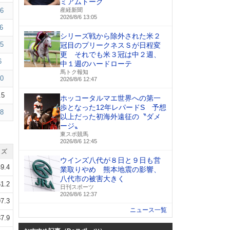
ミアムトーク
.6
産経新聞
2026/8/6 13:05
6
シリーズ戦から除外された米２
.5
冠目のプリークネスＳが日程変
更 それでも米３冠は中２週、
6
中１週のハードローテ
馬トク報知
.0
2026/8/6 12:47
.5
ホッコータルマエ世界への第一
歩となった12年レパードS 予想
.8
以上だった初海外遠征の〝ダメ
ージ〟
東スポ競馬
2026/8/6 12:45
ッズ
ウインズ八代が８日と９日も営
9.4
業取りやめ 熊本地震の影響、
八代市の被害大きく
1.2
日刊スポーツ
2026/8/6 12:37
7.3
ニュース一覧
7.9