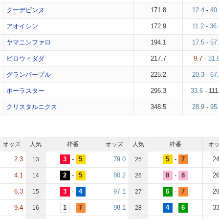
クーデピンヌ
171.8
12.4
-
40
アオイシン
172.9
11.2
-
36.
ヤマニンファロ
194.1
17.5
-
57
ビロウィダダ
217.7
9.7
-
31.
グランパープル
225.2
20.3
-
67
ポーラスター
296.3
33.6
-
111
クリスタルニクス
348.5
28.9
-
95
オッズ
人気
枠番
オッズ
人気
枠番
オ
2.3
3
-
5
79.0
5
-
7
24
13
25
4.1
2
-
5
80.2
8
-
8
26
14
26
6.3
3
-
4
97.1
6
-
7
29
15
27
9.4
1
-
7
98.1
4
-
6
33
16
28