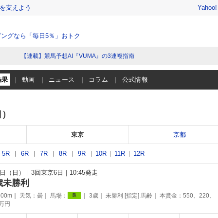
を支えよう
Yahoo
ングなら「毎日5％」おトク
【連載】競馬予想AI『VUMA』の3連複指南
結果
動画
ニュース
コラム
公式情報
日）
東京
京都
5R
6R
7R
8R
9R
10R
11R
12R
16日（日）
3回東京6日
10:45発走
歳未勝利
00m
天気：
曇
馬場：
3歳
未勝利 [指定] 馬齢
本賞金：550、220、
良
5万円