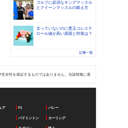
ゴルフに必須なキングマッスル
とクイーンマッスルの鍛え方
太っていないのに悪玉コレステ
ロール値が高い原因と対策は？
記事一覧
び安全性を保証するものではありません。当該情報に基
ュア
F1
バレー
バドミントン
カーリング