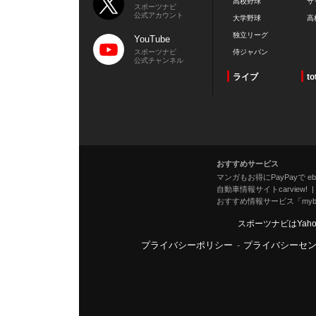
高校野球
サ
スポーツナビ
公式アカウント
大学野球
高
独立リーグ
YouTube
スポーツナビ
侍ジャパン
公式チャンネル
ライブ
to
おすすめサービス
マンガもお得にPayPayで eboo
自動車情報サイトcarview!
おすすめ情報サービス「mybe
スポーツナビはYah
プライバシーポリシー
-
プライバシーセ