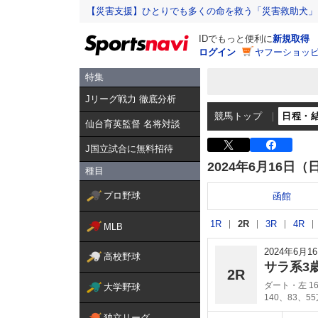
【災害支援】ひとりでも多くの命を救う「災害救助犬」
IDでもっと便利に
新規取得
ログイン
ヤフーショッピ
特集
Jリーグ戦力 徹底分析
競馬トップ
日程・
仙台育英監督 名将対談
J国立試合に無料招待
2024年6月16日（
種目
プロ野球
函館
1R
2R
3R
4R
MLB
2024年6月
高校野球
サラ系3
2R
ダート・左 16
大学野球
140、83、5
独立リーグ