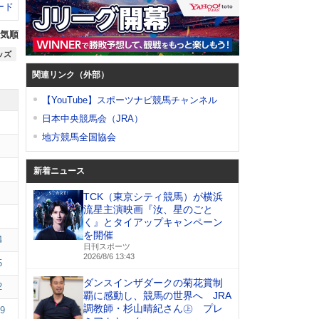
ード
気順
ッズ
関連リンク（外部）
【YouTube】スポーツナビ競馬チャンネル
日本中央競馬会（JRA）
地方競馬全国協会
新着ニュース
TCK（東京シティ競馬）が横浜
流星主演映画『汝、星のごと
く』とタイアップキャンペーン
を開催
4
日刊スポーツ
2026/8/6 13:43
5
ダンスインザダークの菊花賞制
2
覇に感動し、競馬の世界へ JRA
調教師・杉山晴紀さん㊤ プレ
.9