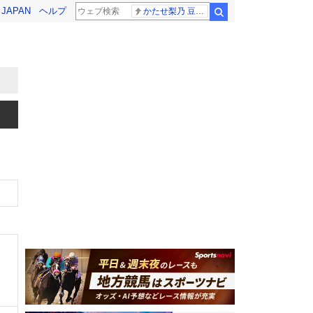
! JAPAN
ヘルプ
かたせ梨乃 豆原一成
検索