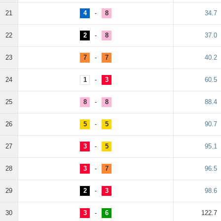
21
4
-
8
34.7
22
2
-
8
37.0
23
7
-
7
40.2
24
1
-
3
60.5
25
8
-
8
88.4
26
5
-
5
90.7
27
3
-
5
95.1
28
3
-
7
96.5
29
2
-
3
98.6
30
3
-
6
122.7