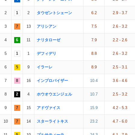
2
1
2
タウゼントシェーン
6.2
2.9
-
3.7
3
7
13
アリシアン
7.5
2.6
-
3.2
4
6
11
ナリタローゼ
7.9
2.2
-
2.6
5
1
1
デフィデリ
8.8
2.6
-
3.2
6
5
9
イラーレ
8.9
2.5
-
3.1
7
8
16
インプロバイザー
10.4
3.6
-
4.6
8
2
4
ホウオウエンジェル
10.7
2.5
-
3.2
9
7
15
アドヴァイス
15.9
4.2
-
5.3
10
7
14
スターライトキス
23.2
4.7
-
6.0
11
5
10
プルサティーラ
24.3
6.1
-
7.9