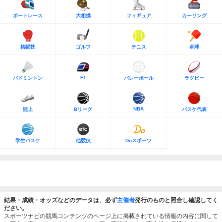
ボートレース
大相撲
フィギュア
カーリング
格闘技
ゴルフ
テニス
卓球
F1
バドミントン
バレーボール
ラグビー
NBA
陸上
Bリーグ
バスケ代表
学生バスケ
他競技
Doスポーツ
結果・成績・オッズなどのデータは、必ず
主催者
発行のものと照合し確認してく
ださい。
スポーツナビの競馬コンテンツのページ上に掲載されている情報の内容に関して