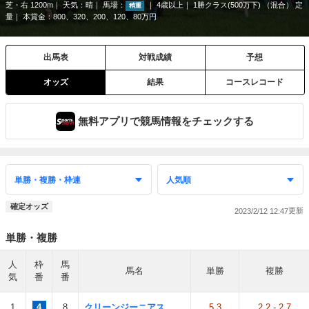
芝・右 1200m
天気：
晴
馬場：
4歳以上
1勝クラス(500万下) （混合） 定
稍重
量
本賞金：800、320、200、120、80万円
出馬表
対戦成績
予想
オッズ
結果
コースレコード
無料アプリで競馬情報をチェックする
確定オッズ
2023/2/12 12:47
単勝・複勝
人
枠
馬
馬名
単勝
複勝
気
番
番
1
4
8
クリーンジーニアス
5.3
2.2
-
2.7