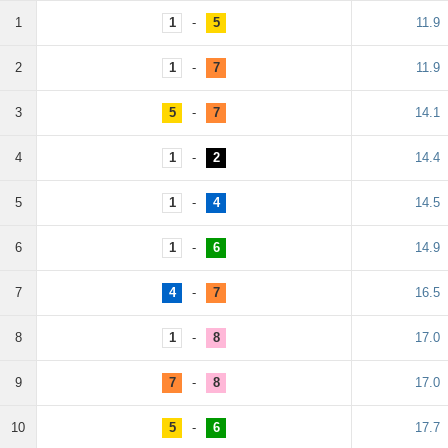
1
1
-
5
11.9
2
1
-
7
11.9
3
5
-
7
14.1
4
1
-
2
14.4
5
1
-
4
14.5
6
1
-
6
14.9
7
4
-
7
16.5
8
1
-
8
17.0
9
7
-
8
17.0
10
5
-
6
17.7