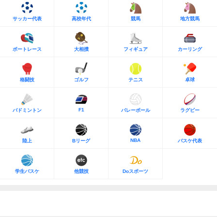
サッカー代表
高校年代
競馬
地方競馬
ボートレース
大相撲
フィギュア
カーリング
格闘技
ゴルフ
テニス
卓球
F1
バドミントン
バレーボール
ラグビー
NBA
陸上
Bリーグ
バスケ代表
学生バスケ
他競技
Doスポーツ