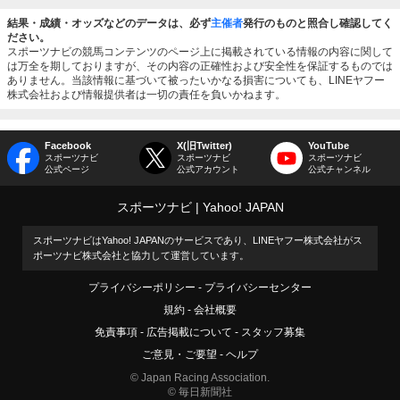
結果・成績・オッズなどのデータは、必ず
主催者
発行のものと照合し確認してく
ださい。
スポーツナビの競馬コンテンツのページ上に掲載されている情報の内容に関して
は万全を期しておりますが、その内容の正確性および安全性を保証するものでは
ありません。当該情報に基づいて被ったいかなる損害についても、LINEヤフー
株式会社および情報提供者は一切の責任を負いかねます。
Facebook
X(旧Twitter)
YouTube
スポーツナビ
スポーツナビ
スポーツナビ
公式ページ
公式アカウント
公式チャンネル
スポーツナビ
Yahoo! JAPAN
スポーツナビはYahoo! JAPANのサービスであり、LINEヤフー株式会社がス
ポーツナビ株式会社と協力して運営しています。
プライバシーポリシー
プライバシーセンター
規約
会社概要
免責事項
広告掲載について
スタッフ募集
ご意見・ご要望
ヘルプ
© Japan Racing Association.
© 毎日新聞社