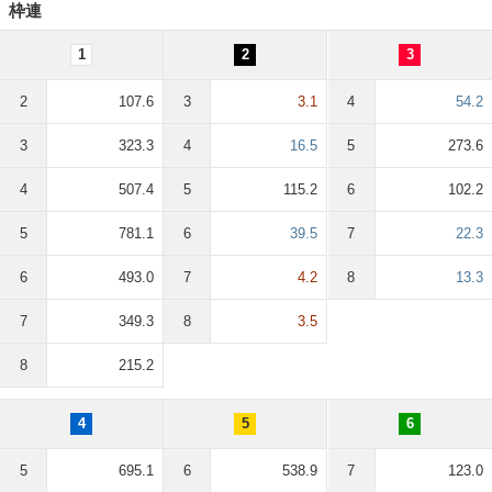
枠連
1
2
3
2
107.6
3
3.1
4
54.2
3
323.3
4
16.5
5
273.6
4
507.4
5
115.2
6
102.2
5
781.1
6
39.5
7
22.3
6
493.0
7
4.2
8
13.3
7
349.3
8
3.5
8
215.2
4
5
6
5
695.1
6
538.9
7
123.0