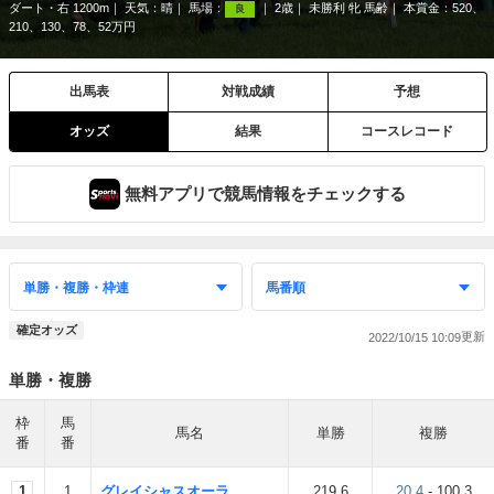
ダート・右 1200m
天気：
晴
馬場：
2歳
未勝利 牝 馬齢
本賞金：520、
良
210、130、78、52万円
出馬表
対戦成績
予想
オッズ
結果
コースレコード
無料アプリで競馬情報をチェックする
確定オッズ
2022/10/15 10:09
単勝・複勝
枠
馬
馬名
単勝
複勝
番
番
1
1
グレイシャスオーラ
219.6
20.4
-
100.3