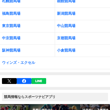
札幌競馬場
函館競馬場
福島競馬場
新潟競馬場
東京競馬場
中山競馬場
中京競馬場
京都競馬場
阪神競馬場
小倉競馬場
ウィンズ・エクセル
競馬情報ならスポーツナビアプリ