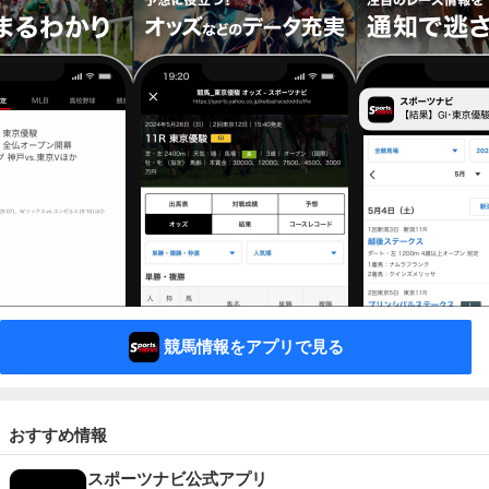
競馬情報をアプリで見る
おすすめ情報
スポーツナビ公式アプリ