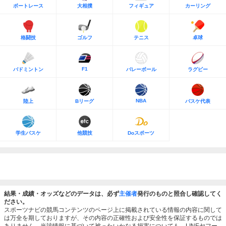
ボートレース
大相撲
フィギュア
カーリング
格闘技
ゴルフ
テニス
卓球
F1
バドミントン
バレーボール
ラグビー
NBA
陸上
Bリーグ
バスケ代表
学生バスケ
他競技
Doスポーツ
結果・成績・オッズなどのデータは、必ず
主催者
発行のものと照合し確認してく
ださい。
スポーツナビの競馬コンテンツのページ上に掲載されている情報の内容に関して
は万全を期しておりますが、その内容の正確性および安全性を保証するものでは