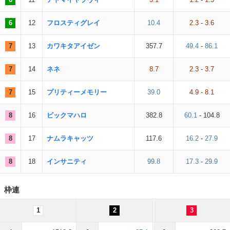
6
12
フロスティグレイ
10.4
2.3
-
3.6
7
13
カワキタアイゼン
357.7
49.4
-
86.1
7
14
ネネ
8.7
2.3
-
3.7
7
15
プリティーメモリー
39.0
4.9
-
8.1
8
16
ビックマハロ
382.8
60.1
-
104.8
8
17
ナムラキャッツ
117.6
16.2
-
27.9
8
18
インサニティ
99.8
17.3
-
29.9
枠連
1
2
3