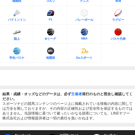
格闘技
ゴルフ
テニス
卓球
F1
バドミントン
バレーボール
ラグビー
NBA
陸上
Bリーグ
バスケ代表
学生バスケ
他競技
Doスポーツ
結果・成績・オッズなどのデータは、必ず
主催者
発行のものと照合し確認してく
ださい。
スポーツナビの競馬コンテンツのページ上に掲載されている情報の内容に関して
は万全を期しておりますが、その内容の正確性および安全性を保証するものでは
ありません。当該情報に基づいて被ったいかなる損害についても、LINEヤフー
株式会社および情報提供者は一切の責任を負いかねます。