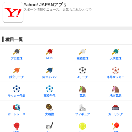
Yahoo! JAPANアプリ
スポーツ情報やニュース、天気もこれひとつで
種目一覧
MLB
プロ野球
高校野球
大学野球
独立リーグ
侍ジャパン
Jリーグ
海外サッカー
サッカー代表
高校年代
競馬
地方競馬
ボートレース
大相撲
フィギュア
カーリング