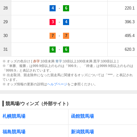
28
4
-
6
220.1
29
3
-
4
396.3
30
7
-
7
495.4
31
6
-
6
620.3
※ オッズの色分け [
赤字
:10倍未満
青字
:10倍以上100倍未満 黒字:100倍以上 ]
※「単勝、複勝」は999.9倍以上のものは「999.9」、「枠連」は9999.9倍以上のものは
「9999.9」と表記されています。
※ 出走取消、競走除外になった競走馬に関連するオッズについては「****」と表記され
ています。
※ オッズ情報の更新の説明は
ヘルプページ
をご参照ください。
競馬場/ウィンズ（外部サイト）
札幌競馬場
函館競馬場
福島競馬場
新潟競馬場