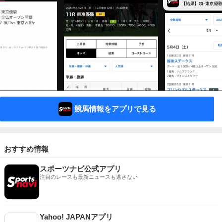
競馬情報をアプリで見る
おすすめ情報
スポーツナビ公式アプリ
注目のレースも最新ニュースも逃さない
Yahoo! JAPANアプリ