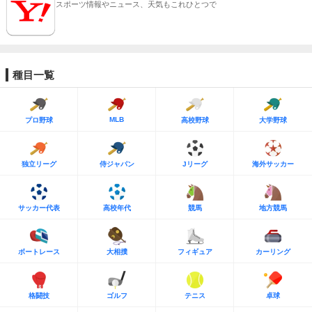
スポーツ情報やニュース、天気もこれひとつで
種目一覧
MLB
プロ野球
高校野球
大学野球
独立リーグ
侍ジャパン
Jリーグ
海外サッカー
サッカー代表
高校年代
競馬
地方競馬
ボートレース
大相撲
フィギュア
カーリング
格闘技
ゴルフ
テニス
卓球