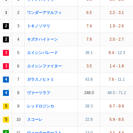
1
2
ワンダーアマルフィ
6.5
2.2
-
3.1
2
3
トキノソマリ
7.4
1.9
-
2.6
2
4
キズナハイトーン
7.8
2.0
-
2.7
3
5
エイシンパレード
38.1
8.4
-
12.3
3
6
エイシンファイター
3.5
1.4
-
1.8
4
7
ガラスノヒトミ
43.8
7.6
-
11.1
4
8
ヴァーツラフ
248.0
48.0
-
71.2
5
9
レッドロジンカ
28.3
6.7
-
9.9
5
10
スコーレ
22.8
5.9
-
8.5
6
11
ウォーターモースト
13.0
3.1
-
4.4