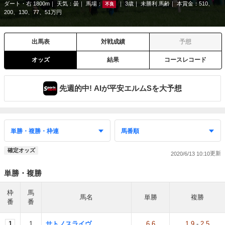
ダート・右 1800m
天気：
曇
馬場：
3歳
未勝利 馬齢
本賞金：510、
不良
200、130、77、51万円
出馬表
対戦成績
予想
オッズ
結果
コースレコード
先週的中! AIが平安エルムSを大予想
確定オッズ
2020/6/13 10:10
単勝・複勝
枠
馬
馬名
単勝
複勝
番
番
1
1
サトノスライヴ
6.6
1.9
-
2.5