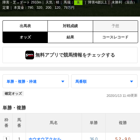
障害・芝→ダート 2910m
天気：
晴
馬場：
障害4歳以上
未勝利 （混合）
良
定量
本賞金：790、320、200、120、79万円
出馬表
対戦成績
予想
オッズ
結果
コースレコード
無料アプリで競馬情報をチェックする
確定オッズ
2020/1/13 11:49
単勝・複勝
枠
馬
馬名
単勝
複勝
番
番
1
1
ホウオウアクセル
36.0
5.2
-
9.0