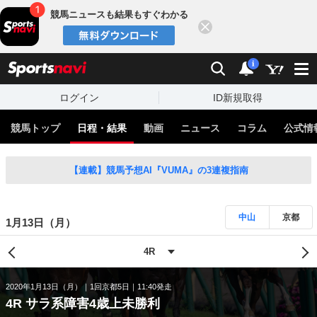
競馬ニュースも結果もすぐわかる
閉じる
スポーツナビ
検索
通知
i
ログイン
ID新規取得
競馬トップ
日程・結果
動画
ニュース
コラム
公式情
【連載】競馬予想AI『VUMA』の3連複指南
中山
京都
1月13日（月）
2020年1月13日（月）
1回京都5日
11:40発走
4R サラ系障害4歳上未勝利