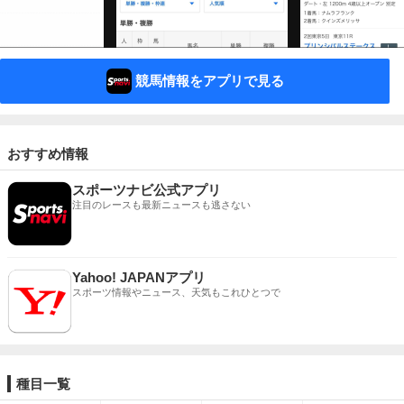
競馬情報をアプリで見る
おすすめ情報
スポーツナビ公式アプリ
注目のレースも最新ニュースも逃さない
Yahoo! JAPANアプリ
スポーツ情報やニュース、天気もこれひとつで
種目一覧