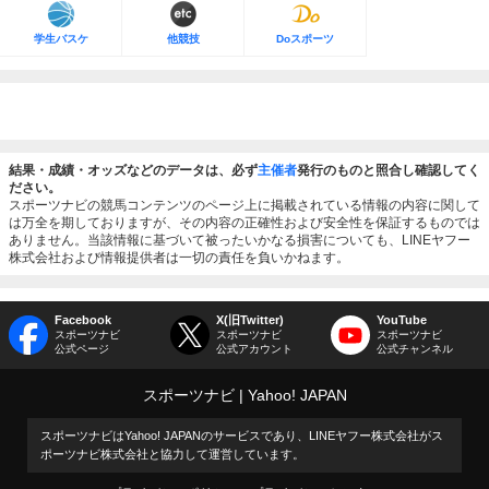
学生バスケ
他競技
Doスポーツ
結果・成績・オッズなどのデータは、必ず
主催者
発行のものと照合し確認してく
ださい。
スポーツナビの競馬コンテンツのページ上に掲載されている情報の内容に関して
は万全を期しておりますが、その内容の正確性および安全性を保証するものでは
ありません。当該情報に基づいて被ったいかなる損害についても、LINEヤフー
株式会社および情報提供者は一切の責任を負いかねます。
Facebook
X(旧Twitter)
YouTube
スポーツナビ
スポーツナビ
スポーツナビ
公式ページ
公式アカウント
公式チャンネル
スポーツナビ
Yahoo! JAPAN
スポーツナビはYahoo! JAPANのサービスであり、LINEヤフー株式会社がス
ポーツナビ株式会社と協力して運営しています。