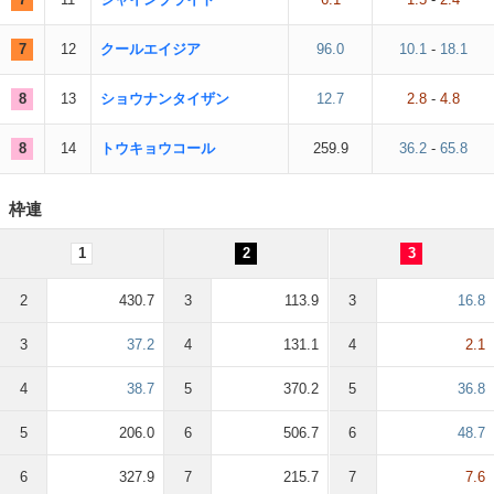
7
12
クールエイジア
96.0
10.1
-
18.1
8
13
ショウナンタイザン
12.7
2.8
-
4.8
8
14
トウキョウコール
259.9
36.2
-
65.8
枠連
1
2
3
2
430.7
3
113.9
3
16.8
3
37.2
4
131.1
4
2.1
4
38.7
5
370.2
5
36.8
5
206.0
6
506.7
6
48.7
6
327.9
7
215.7
7
7.6