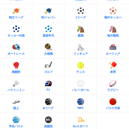
独立リーグ
侍ジャパン
Jリーグ
海外サッカー
サッカー代表
高校年代
競馬
地方競馬
ボートレース
大相撲
フィギュア
カーリング
格闘技
ゴルフ
テニス
卓球
F1
バドミントン
バレーボール
ラグビー
NBA
陸上
Bリーグ
バスケ代表
学生バスケ
他競技
Doスポーツ