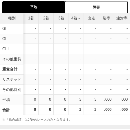
平地
障害
種別
1着
2着
3着
4着～
出走
勝率
連対率
-
-
-
-
-
-
-
GI
-
-
-
-
-
-
-
GII
-
-
-
-
-
-
-
GIII
-
-
-
-
-
-
-
その他重賞
-
-
-
-
-
-
-
重賞合計
-
-
-
-
-
-
-
リステッド
-
-
-
-
-
-
-
その他特別
0
0
0
3
3
.000
.000
平場
0
0
0
3
3
.000
.000
合計
※「総合成績」はJRAのレースのみとなります。