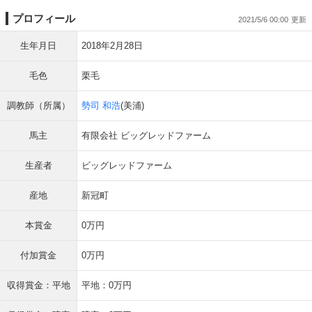
プロフィール
2021/5/6 00:00
生年月日
2018年2月28日
毛色
栗毛
調教師（所属）
勢司 和浩
(美浦)
馬主
有限会社 ビッグレッドファーム
生産者
ビッグレッドファーム
産地
新冠町
本賞金
0万円
付加賞金
0万円
収得賞金：平地
平地：0万円