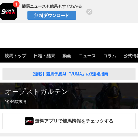
競馬ニュースも結果もすぐわかる
閉じる
競馬トップ
日程・結果
動画
ニュース
コラム
公式情
【連載】競馬予想AI『VUMA』の3連複指南
オープストガルテン
牝 登録抹消
無料アプリで競馬情報をチェックする