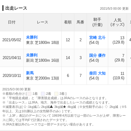
出走レース
2021/5/3 00:00
騎手
人気
日付
レース
着順
馬番
(オッズ)
(斤量)
未勝利
宮崎 北斗
13
2021/05/02
12
2
(129.8)
東京 芝1800m 18頭
(54.0)
未勝利
国分 優作
7
2021/04/11
14
3
(29.8)
新潟 芝1800m 16頭
(54.0)
新馬
柴田 大知
11
2020/10/11
6
7
(119.6)
東京 芝2000m 13頭
(54.0)
2021/5/3 00:00 更新
※着順の色分け [
:1着
:2着
:3着 ]
※「平地競走成績」と「障害競走成績」はJRAのレースのみとなります。
※「出走レース」はJRA、地方、海外で出走したレースの成績となります。
※減量表示は[
:1kg減
:2kg減
:3kg減
:4kg減（※女性騎手のみ）
:2kg減（※5
年以上、又は101勝以上の女性騎手のみ）] です。
※「上3F」表記のデータについて 1993年4月以前では一部のレースが上4F、障害レー
スに関しては平均Fで計測されたデータです。
※JRA主催以外のレースでは一部データがない場合があります。