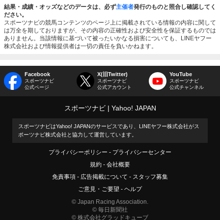
結果・成績・オッズなどのデータは、必ず
主催者
発行のものと照合し確認してく
ださい。
スポーツナビの競馬コンテンツのページ上に掲載されている情報の内容に関して
は万全を期しておりますが、その内容の正確性および安全性を保証するものでは
ありません。当該情報に基づいて被ったいかなる損害についても、LINEヤフー
株式会社および情報提供者は一切の責任を負いかねます。
Facebook
X(旧Twitter)
YouTube
スポーツナビ
スポーツナビ
スポーツナビ
公式ページ
公式アカウント
公式チャンネル
スポーツナビ
Yahoo! JAPAN
スポーツナビはYahoo! JAPANのサービスであり、LINEヤフー株式会社がス
ポーツナビ株式会社と協力して運営しています。
プライバシーポリシー
プライバシーセンター
規約
会社概要
免責事項
広告掲載について
スタッフ募集
ご意見・ご要望
ヘルプ
© Japan Racing Association.
© 毎日新聞社
© 株式会社グラッドキューブ