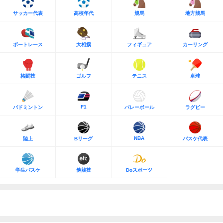
サッカー代表
高校年代
競馬
地方競馬
ボートレース
大相撲
フィギュア
カーリング
格闘技
ゴルフ
テニス
卓球
F1
バドミントン
バレーボール
ラグビー
NBA
陸上
Bリーグ
バスケ代表
学生バスケ
他競技
Doスポーツ