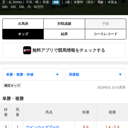
芝・右 2000m
天気：
晴
馬場：
2歳
未勝利 （混合） 馬齢
本賞金：
稍重
500、200、130、75、50万円
出馬表
対戦成績
予想
オッズ
結果
コースレコード
無料アプリで競馬情報をチェックする
確定オッズ
2019/8/31 10:43
単勝・複勝
枠
馬
馬名
単勝
複勝
番
番
1
1
ウインローズブーケ
8.9
1.4
-
5.9