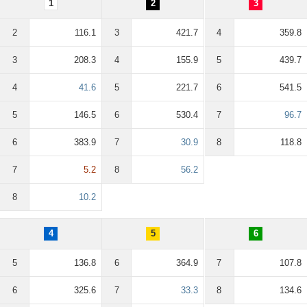
1
2
3
2
116.1
3
421.7
4
359.8
3
208.3
4
155.9
5
439.7
4
41.6
5
221.7
6
541.5
5
146.5
6
530.4
7
96.7
6
383.9
7
30.9
8
118.8
7
5.2
8
56.2
8
10.2
4
5
6
5
136.8
6
364.9
7
107.8
6
325.6
7
33.3
8
134.6