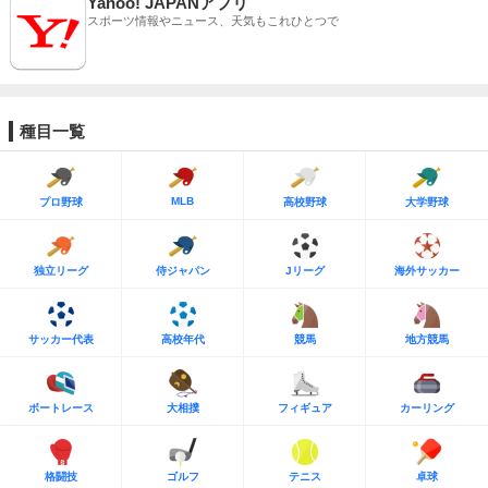
Yahoo! JAPANアプリ
スポーツ情報やニュース、天気もこれひとつで
種目一覧
MLB
プロ野球
高校野球
大学野球
独立リーグ
侍ジャパン
Jリーグ
海外サッカー
サッカー代表
高校年代
競馬
地方競馬
ボートレース
大相撲
フィギュア
カーリング
格闘技
ゴルフ
テニス
卓球