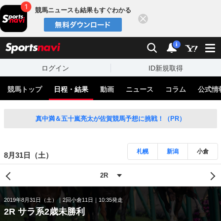
競馬ニュースも結果もすぐわかる
閉じる
スポーツナビ
検索
通知
i
ログイン
ID新規取得
競馬トップ
日程・結果
動画
ニュース
コラム
公式情
真中満＆五十嵐亮太が佐賀競馬予想に挑戦！（PR）
札幌
新潟
小倉
8月31日（土）
2019年8月31日（土）
2回小倉11日
10:35発走
2R サラ系2歳未勝利