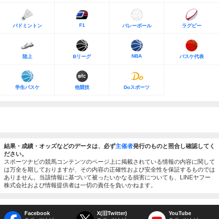
F1
バドミントン
バレーボール
ラグビー
NBA
陸上
Bリーグ
バスケ代表
学生バスケ
他競技
Doスポーツ
結果・成績・オッズなどのデータは、必ず
主催者
発行のものと照合し確認してく
ださい。
スポーツナビの競馬コンテンツのページ上に掲載されている情報の内容に関して
は万全を期しておりますが、その内容の正確性および安全性を保証するものでは
ありません。当該情報に基づいて被ったいかなる損害についても、LINEヤフー
株式会社および情報提供者は一切の責任を負いかねます。
Facebook
X(旧Twitter)
YouTube