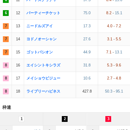
6
12
パーティーチケット
75.0
8.2
-
15.1
7
13
ニードルズアイ
17.3
4.0
-
7.2
7
14
ヨドノオーシャン
27.6
3.1
-
5.5
7
15
ゴットパシオン
44.9
7.1
-
13.1
8
16
エイシントキシラズ
31.8
5.3
-
9.6
8
17
メイショウビジュー
10.6
2.7
-
4.8
8
18
ライブリーハピネス
427.8
50.3
-
95.1
枠連
1
2
3