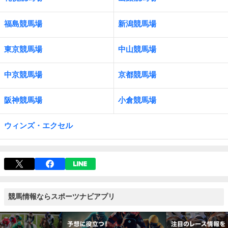
福島競馬場
新潟競馬場
東京競馬場
中山競馬場
中京競馬場
京都競馬場
阪神競馬場
小倉競馬場
ウィンズ・エクセル
競馬情報ならスポーツナビアプリ