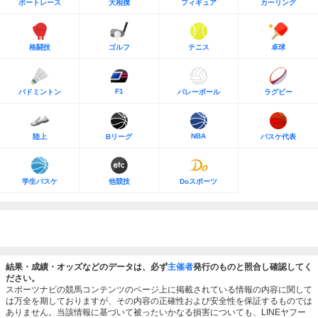
ボートレース
大相撲
フィギュア
カーリング
格闘技
ゴルフ
テニス
卓球
F1
バドミントン
バレーボール
ラグビー
NBA
陸上
Bリーグ
バスケ代表
学生バスケ
他競技
Doスポーツ
結果・成績・オッズなどのデータは、必ず
主催者
発行のものと照合し確認してく
ださい。
スポーツナビの競馬コンテンツのページ上に掲載されている情報の内容に関して
は万全を期しておりますが、その内容の正確性および安全性を保証するものでは
ありません。当該情報に基づいて被ったいかなる損害についても、LINEヤフー