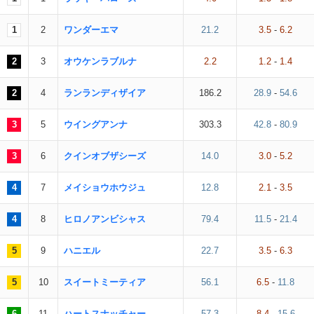
1
2
ワンダーエマ
21.2
3.5
-
6.2
2
3
オウケンラブルナ
2.2
1.2
-
1.4
2
4
ランランディザイア
186.2
28.9
-
54.6
3
5
ウイングアンナ
303.3
42.8
-
80.9
3
6
クインオブザシーズ
14.0
3.0
-
5.2
4
7
メイショウホウジュ
12.8
2.1
-
3.5
4
8
ヒロノアンビシャス
79.4
11.5
-
21.4
5
9
ハニエル
22.7
3.5
-
6.3
5
10
スイートミーティア
56.1
6.5
-
11.8
6
11
ハートスナッチャー
57.3
8.4
-
15.6