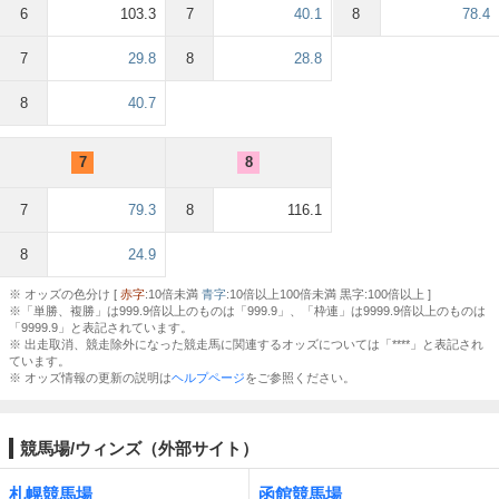
6
103.3
7
40.1
8
78.4
7
29.8
8
28.8
8
40.7
7
8
7
79.3
8
116.1
8
24.9
※ オッズの色分け [
赤字
:10倍未満
青字
:10倍以上100倍未満 黒字:100倍以上 ]
※「単勝、複勝」は999.9倍以上のものは「999.9」、「枠連」は9999.9倍以上のものは
「9999.9」と表記されています。
※ 出走取消、競走除外になった競走馬に関連するオッズについては「****」と表記され
ています。
※ オッズ情報の更新の説明は
ヘルプページ
をご参照ください。
競馬場/ウィンズ（外部サイト）
札幌競馬場
函館競馬場