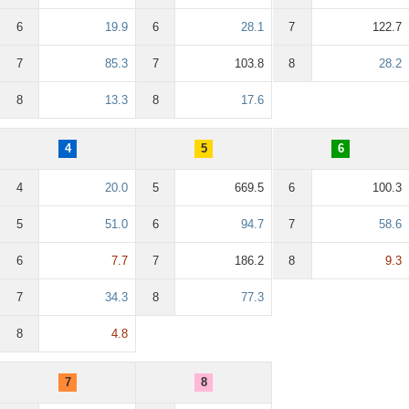
6
19.9
6
28.1
7
122.7
7
85.3
7
103.8
8
28.2
8
13.3
8
17.6
4
5
6
4
20.0
5
669.5
6
100.3
5
51.0
6
94.7
7
58.6
6
7.7
7
186.2
8
9.3
7
34.3
8
77.3
8
4.8
7
8