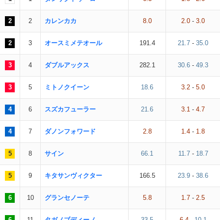
2
2
カレンカカ
8.0
2.0
-
3.0
2
3
オースミメテオール
191.4
21.7
-
35.0
3
4
ダブルアックス
282.1
30.6
-
49.3
3
5
ミトノクイーン
18.6
3.2
-
5.0
4
6
スズカフューラー
21.6
3.1
-
4.7
4
7
ダノンフォワード
2.8
1.4
-
1.8
5
8
サイン
66.1
11.7
-
18.7
5
9
キタサンヴィクター
166.5
23.9
-
38.6
6
10
グランセノーテ
5.8
1.7
-
2.5
6
11
タガノブディーノ
33.5
6.4
-
10.1