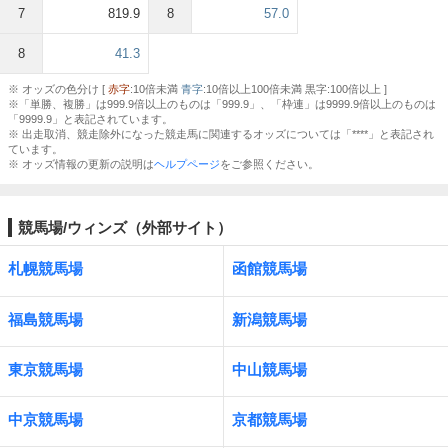
7
819.9
8
57.0
8
41.3
※ オッズの色分け [
赤字
:10倍未満
青字
:10倍以上100倍未満 黒字:100倍以上 ]
※「単勝、複勝」は999.9倍以上のものは「999.9」、「枠連」は9999.9倍以上のものは
「9999.9」と表記されています。
※ 出走取消、競走除外になった競走馬に関連するオッズについては「****」と表記され
ています。
※ オッズ情報の更新の説明は
ヘルプページ
をご参照ください。
競馬場/ウィンズ（外部サイト）
札幌競馬場
函館競馬場
福島競馬場
新潟競馬場
東京競馬場
中山競馬場
中京競馬場
京都競馬場