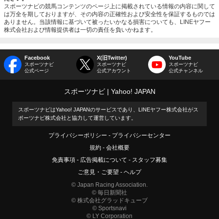
スポーツナビの競馬コンテンツのページ上に掲載されている情報の内容に関して
は万全を期しておりますが、その内容の正確性および安全性を保証するものでは
ありません。当該情報に基づいて被ったいかなる損害についても、LINEヤフー
株式会社および情報提供者は一切の責任を負いかねます。
Facebook
X(旧Twitter)
YouTube
スポーツナビ
スポーツナビ
スポーツナビ
公式ページ
公式アカウント
公式チャンネル
スポーツナビ
Yahoo! JAPAN
スポーツナビはYahoo! JAPANのサービスであり、LINEヤフー株式会社がス
ポーツナビ株式会社と協力して運営しています。
プライバシーポリシー
プライバシーセンター
規約
会社概要
免責事項
広告掲載について
スタッフ募集
ご意見・ご要望
ヘルプ
© Japan Racing Association.
© 毎日新聞社
© 株式会社グラッドキューブ
© Sportsnavi
© LY Corporation