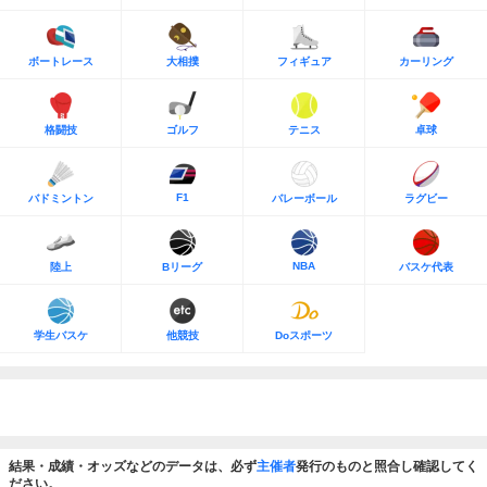
ボートレース
大相撲
フィギュア
カーリング
格闘技
ゴルフ
テニス
卓球
F1
バドミントン
バレーボール
ラグビー
NBA
陸上
Bリーグ
バスケ代表
学生バスケ
他競技
Doスポーツ
結果・成績・オッズなどのデータは、必ず
主催者
発行のものと照合し確認してく
ださい。