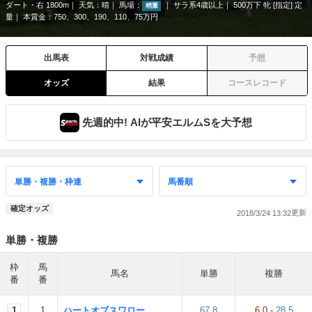
ダート・右 1800m
天気：
晴
馬場：
サラ系4歳以上
500万下 牝 [指定] 定
稍重
量
本賞金：750、300、190、110、75万円
出馬表
対戦成績
予想
オッズ
結果
コースレコード
先週的中! AIが平安エルムSを大予想
確定オッズ
2018/3/24 13:32
単勝・複勝
枠
馬
馬名
単勝
複勝
番
番
1
1
ハートオブスワロー
67.8
6.0
-
28.5