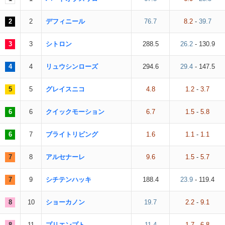
2
2
デフィニール
76.7
8.2
-
39.7
3
3
シトロン
288.5
26.2
-
130.9
4
4
リュウシンローズ
294.6
29.4
-
147.5
5
5
グレイスニコ
4.8
1.2
-
3.7
6
6
クイックモーション
6.7
1.5
-
5.8
6
7
ブライトリビング
1.6
1.1
-
1.1
7
8
アルセナーレ
9.6
1.5
-
5.7
7
9
シチテンハッキ
188.4
23.9
-
119.4
8
10
ショーカノン
19.7
2.2
-
9.1
8
11
プリエンプト
11.4
1.7
-
6.8