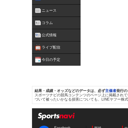
ニュース
コラム
公式情報
ライブ配信
今日の予定
結果・成績・オッズなどのデータは、必ず
主催者
発行の
スポーツナビの競馬コンテンツのページ上に掲載されて
づいて被ったいかなる損害についても、LINEヤフー株
Facebook