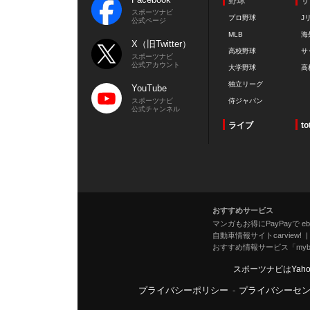
野球
サ
スポーツナビ
プロ野球
J
公式ページ
MLB
海
X（旧Twitter）
高校野球
サ
スポーツナビ
公式アカウント
大学野球
高
独立リーグ
YouTube
スポーツナビ
侍ジャパン
公式チャンネル
ライブ
to
おすすめサービス
マンガもお得にPayPayで eboo
自動車情報サイトcarview!
おすすめ情報サービス「mybe
スポーツナビはYah
プライバシーポリシー
-
プライバシーセ