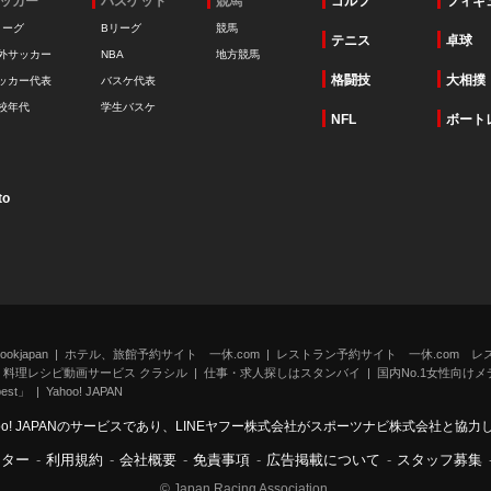
ッカー
バスケット
競馬
ゴルフ
フィギ
リーグ
Bリーグ
競馬
テニス
卓球
外サッカー
NBA
地方競馬
格闘技
大相撲
ッカー代表
バスケ代表
校年代
学生バスケ
NFL
ボート
to
kjapan
ホテル、旅館予約サイト 一休.com
レストラン予約サイト 一休.com レ
料理レシピ動画サービス クラシル
仕事・求人探しはスタンバイ
国内No.1女性向けメデ
st」
Yahoo! JAPAN
oo! JAPANのサービスであり、LINEヤフー株式会社がスポーツナビ株式会社と協
ンター
-
利用規約
-
会社概要
-
免責事項
-
広告掲載について
-
スタッフ募集
© Japan Racing Association.