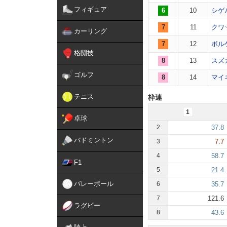
フィギュア
6
10
シゲ
7
11
クワ
カーリング
7
12
ボル
格闘技
8
13
スズ
ゴルフ
8
14
マイ
テニス
枠連
1
卓球
2
37.8
バドミントン
3
7.7
4
58.7
F1
5
21.4
バレーボール
6
35.7
7
121.6
ラグビー
8
43.6