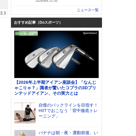
2026/8/8 22:35
ニュース一覧
3.3
おすすめ記事（Doスポーツ）
【2026年上半期アイアン座談会】「なんじ
ゃこりゃ？」識者が驚いたコブラの3Dプリ
ンテッドアイアン、その実力とは
自慢のバックラインを目指す！
HIITでおこなう「背中徹底トレ
ーニング」
バナナは朝・夜・運動前後、い