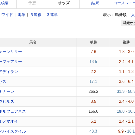
戦成績
予想
オッズ
結果
コースレコ
ワイド
馬単
３連複
３連単
表示：
馬番順
人
確定オ
馬名
単勝
複勝
ケーンリリー
7.6
1.8
-
3.0
ーフェアリー
13.5
2.4
-
4.1
アディラン
2.2
1.1
-
1.3
ゼス
17.1
3.6
-
6.4
ミナーレ
265.2
31.9
-
58.
ウヒルズ
8.5
2.4
-
4.0
ネルフェアネス
166.6
19.8
-
36.
ルノマオイ
5.1
1.4
-
2.1
ノハイスタイル
48.3
9.9
-
18.1