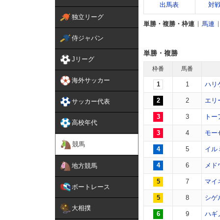
出馬表
対
独立リーグ
単勝・複勝・枠連
馬連
侍ジャパン
単勝・複勝
Jリーグ
枠番
馬番
海外サッカー
1
1
ハリ
2
2
エリ
サッカー代表
3
3
トー
高校年代
3
4
モー
競馬
4
5
イル
4
6
メド
地方競馬
5
7
マイ
ボートレース
5
8
シゲ
大相撲
6
9
ハギ