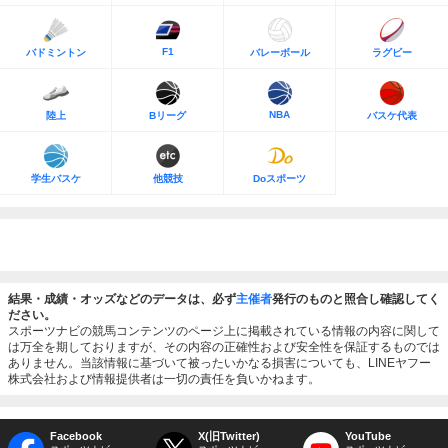
F1
バドミントン
バレーボール
ラグビー
NBA
陸上
Bリーグ
バスケ代表
学生バスケ
他競技
Doスポーツ
結果・成績・オッズなどのデータは、必ず
主催者
発行のものと照合し確認してく
ださい。
スポーツナビの競馬コンテンツのページ上に掲載されている情報の内容に関して
は万全を期しておりますが、その内容の正確性および安全性を保証するものでは
ありません。当該情報に基づいて被ったいかなる損害についても、LINEヤフー
株式会社および情報提供者は一切の責任を負いかねます。
Facebook
X(旧Twitter)
YouTube