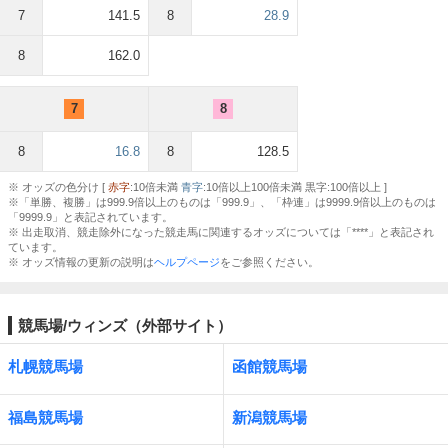
7
141.5
8
28.9
8
162.0
7
8
8
16.8
8
128.5
※ オッズの色分け [
赤字
:10倍未満
青字
:10倍以上100倍未満 黒字:100倍以上 ]
※「単勝、複勝」は999.9倍以上のものは「999.9」、「枠連」は9999.9倍以上のものは
「9999.9」と表記されています。
※ 出走取消、競走除外になった競走馬に関連するオッズについては「****」と表記され
ています。
※ オッズ情報の更新の説明は
ヘルプページ
をご参照ください。
競馬場/ウィンズ（外部サイト）
札幌競馬場
函館競馬場
福島競馬場
新潟競馬場