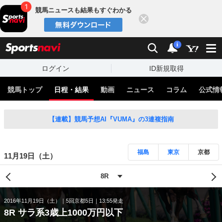
競馬ニュースも結果もすぐわかる
閉じる
スポーツナビ
検索
通知
i
ログイン
ID新規取得
競馬トップ
日程・結果
動画
ニュース
コラム
公式情
【連載】競馬予想AI『VUMA』の3連複指南
福島
東京
京都
11月19日（土）
2016年11月19日（土）
5回京都5日
13:55発走
8R サラ系3歳上1000万円以下