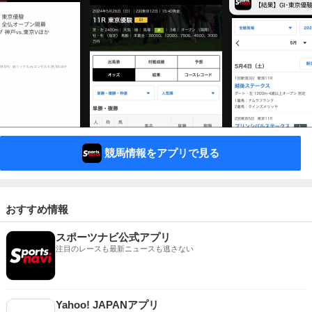
競馬情報をアプリで見る
おすすめ情報
スポーツナビ公式アプリ
注目のレースも最新ニュースも逃さない
Yahoo! JAPANアプリ