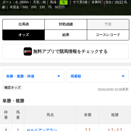
ダート・右 1800m
天気：
晴
馬場：
サラ系2歳
未勝利 （混合）[指定] 馬
良
齢
本賞金：500、200、130、75、50万円
出馬表
対戦成績
予想
オッズ
結果
コースレコード
無料アプリで競馬情報をチェックする
確定オッズ
2016/10/30 10:08
単勝・複勝
枠
馬
馬名
単勝
複勝
番
番
1
1
セルリアンアラシ
7.7
1.7
-
2.7