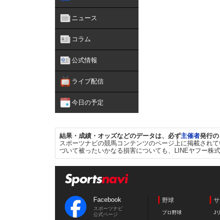
ニュース
コラム
公式情報
ライブ配信
今日の予定
結果・成績・オッズなどのデータは、必ず
主催者
発行の
スポーツナビの競馬コンテンツのページ上に掲載されて
づいて被ったいかなる損害についても、LINEヤフー株
Facebook
野球
サ
スポーツナビ
プロ野球
J
公式ページ