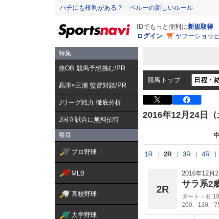
ハチにも権利がある？ ペルーの新しいルール
IDでもっと便利に
新規取得
ログイン
ヤフーショッピ
特集
燕OB 競馬予想挑む/PR
競馬トップ
日程・
髙津×三浦 監督対談/PR
Jリーグ戦力 徹底分析
2016年12月24日
J国立試合に無料招待
種目
プロ野球
1R
2R
3R
4R
MLB
2016年12
サラ系2
2R
高校野球
ダート・右 18
200、130、
大学野球