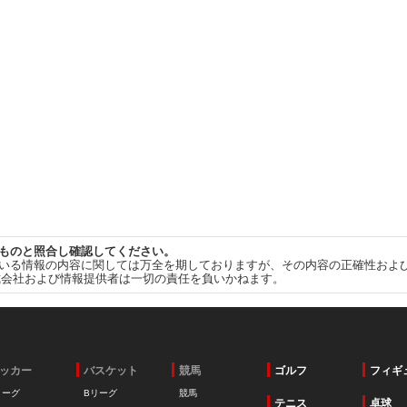
ものと照合し確認してください。
いる情報の内容に関しては万全を期しておりますが、その内容の正確性およ
式会社および情報提供者は一切の責任を負いかねます。
ッカー
バスケット
競馬
ゴルフ
フィギ
リーグ
Bリーグ
競馬
テニス
卓球