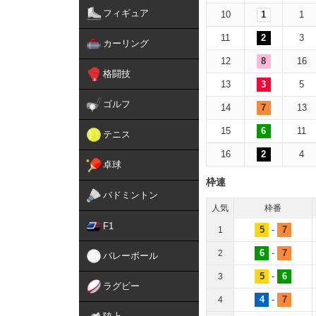
フィギュア
10
1
1
11
2
3
カーリング
12
8
16
格闘技
13
3
5
ゴルフ
14
7
13
15
6
11
テニス
16
2
4
卓球
枠連
バドミントン
人気
枠番
F1
5
-
7
1
6
-
7
2
バレーボール
5
-
6
3
ラグビー
4
-
7
4