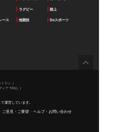
ラグビー
陸上
レース
他競技
Doスポーツ
ストラン
ィア TRILL
力して運営しています。
-
ご意見・ご要望
-
ヘルプ・お問い合わせ