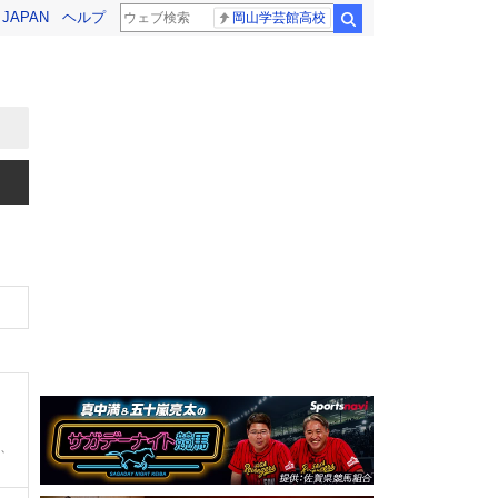
! JAPAN
ヘルプ
岡山学芸館高校
検索
0、