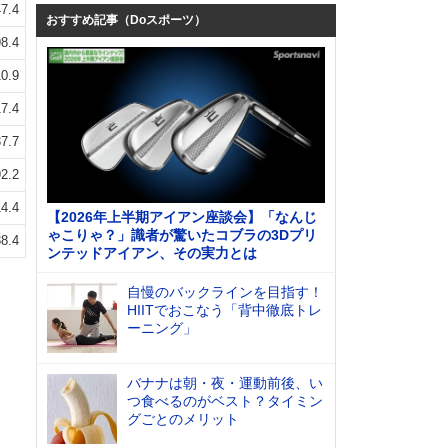
7.4
おすすめ記事（Doスポーツ）
8.4
0.9
7.4
7.7
2.2
4.4
【2026年上半期アイアン座談会】「なんじ
ゃこりゃ？」識者が驚いたコブラの3Dプリ
8.4
ンテッドアイアン、その実力とは
自慢のバックラインを目指す！
HIITでおこなう「背中徹底トレ
ーニング」
バナナは朝・夜・運動前後、い
つ食べるのがベスト？タイミン
グごとのメリット