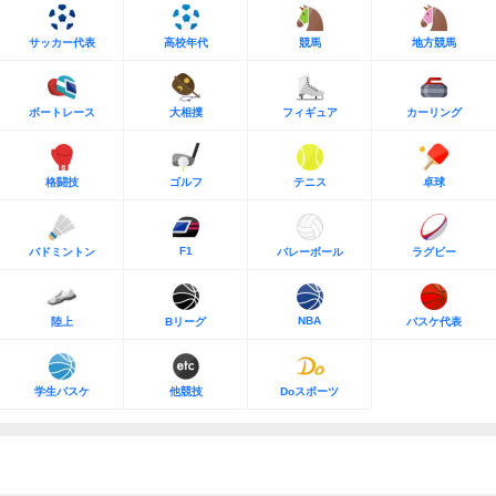
サッカー代表
高校年代
競馬
地方競馬
ボートレース
大相撲
フィギュア
カーリング
格闘技
ゴルフ
テニス
卓球
F1
バドミントン
バレーボール
ラグビー
NBA
陸上
Bリーグ
バスケ代表
学生バスケ
他競技
Doスポーツ