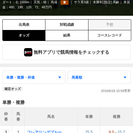
ダート・右 1000m
天気：
晴
馬場：
サラ系3歳
未勝利 [指定] 馬齢
本賞
重
金：480、190、120、72、48万円
出馬表
対戦成績
予想
オッズ
結果
コースレコード
無料アプリで競馬情報をチェックする
確定オッズ
2016/6/18 10:58
単勝・複勝
枠
馬
馬名
単勝
複勝
番
番
1
1
フレアリングブルー
75.5
9.0
-
15.7