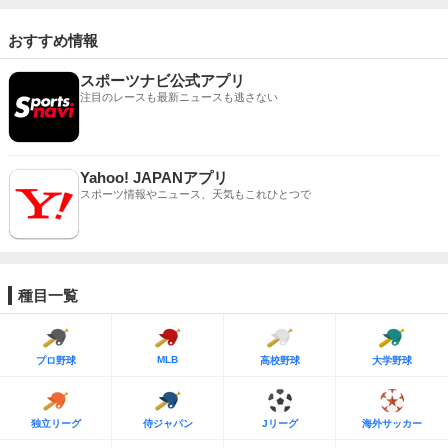
おすすめ情報
スポーツナビ公式アプリ
注目のレースも最新ニュースも逃さない
Yahoo! JAPANアプリ
スポーツ情報やニュース、天気もこれひとつで
種目一覧
MLB
プロ野球
高校野球
大学野球
独立リーグ
侍ジャパン
Jリーグ
海外サッカー