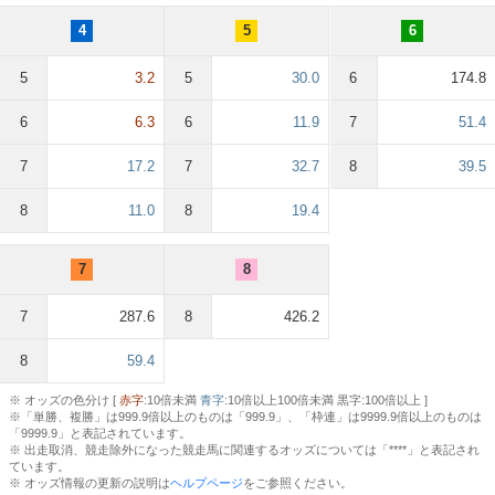
4
5
6
5
3.2
5
30.0
6
174.8
6
6.3
6
11.9
7
51.4
7
17.2
7
32.7
8
39.5
8
11.0
8
19.4
7
8
7
287.6
8
426.2
8
59.4
※ オッズの色分け [
赤字
:10倍未満
青字
:10倍以上100倍未満 黒字:100倍以上 ]
※「単勝、複勝」は999.9倍以上のものは「999.9」、「枠連」は9999.9倍以上のものは
「9999.9」と表記されています。
※ 出走取消、競走除外になった競走馬に関連するオッズについては「****」と表記され
ています。
※ オッズ情報の更新の説明は
ヘルプページ
をご参照ください。