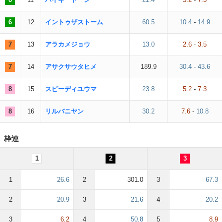
6
12
イントゥザストーム
60.5
10.4
-
14.9
7
13
アラカメジョウ
13.0
2.6
-
3.5
7
14
アサクサウタヒメ
189.9
30.4
-
43.6
8
15
スピーディユウマ
23.8
5.2
-
7.3
8
16
リルバニヤン
30.2
7.6
-
10.8
枠連
1
2
3
1
26.6
2
301.0
3
67.3
2
20.9
3
21.6
4
20.2
3
6.2
4
50.8
5
8.9