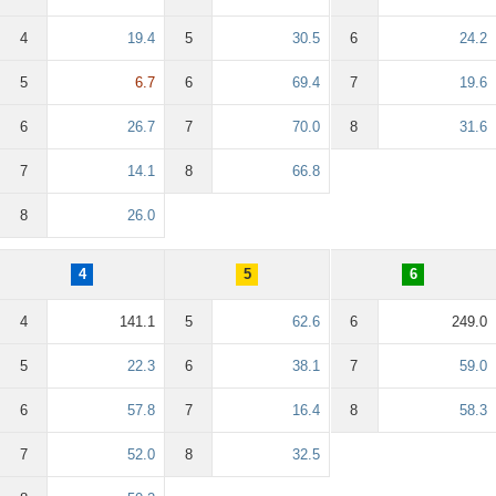
4
19.4
5
30.5
6
24.2
5
6.7
6
69.4
7
19.6
6
26.7
7
70.0
8
31.6
7
14.1
8
66.8
8
26.0
4
5
6
4
141.1
5
62.6
6
249.0
5
22.3
6
38.1
7
59.0
6
57.8
7
16.4
8
58.3
7
52.0
8
32.5