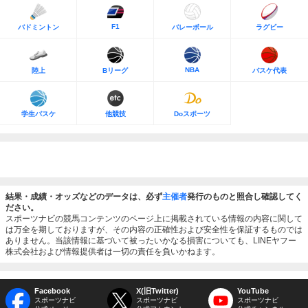
F1
バドミントン
バレーボール
ラグビー
NBA
陸上
Bリーグ
バスケ代表
学生バスケ
他競技
Doスポーツ
結果・成績・オッズなどのデータは、必ず
主催者
発行のものと照合し確認してく
ださい。
スポーツナビの競馬コンテンツのページ上に掲載されている情報の内容に関して
は万全を期しておりますが、その内容の正確性および安全性を保証するものでは
ありません。当該情報に基づいて被ったいかなる損害についても、LINEヤフー
株式会社および情報提供者は一切の責任を負いかねます。
Facebook
X(旧Twitter)
YouTube
スポーツナビ
スポーツナビ
スポーツナビ