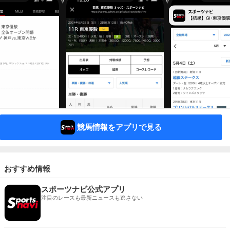
競馬情報をアプリで見る
おすすめ情報
スポーツナビ公式アプリ
注目のレースも最新ニュースも逃さない