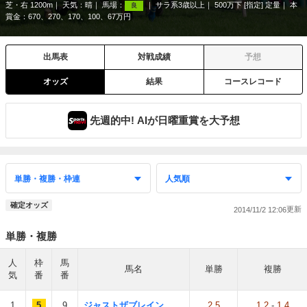
芝・右 1200m
天気：
晴
馬場：
サラ系3歳以上
500万下 [指定] 定量
本
良
賞金：670、270、170、100、67万円
出馬表
対戦成績
予想
オッズ
結果
コースレコード
先週的中! AIが日曜重賞を大予想
確定オッズ
2014/11/2 12:06
単勝・複勝
人
枠
馬
馬名
単勝
複勝
気
番
番
1
5
9
ジャストザブレイン
2.5
1.2
-
1.4