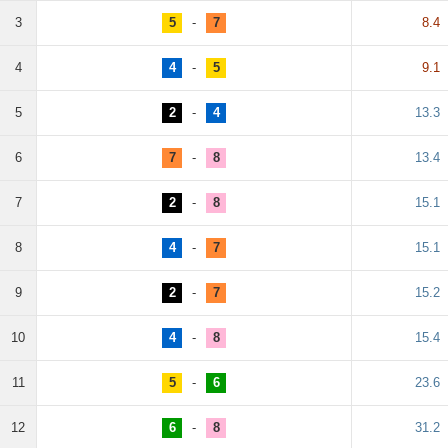
3
5
-
7
8.4
4
4
-
5
9.1
5
2
-
4
13.3
6
7
-
8
13.4
7
2
-
8
15.1
8
4
-
7
15.1
9
2
-
7
15.2
10
4
-
8
15.4
11
5
-
6
23.6
12
6
-
8
31.2