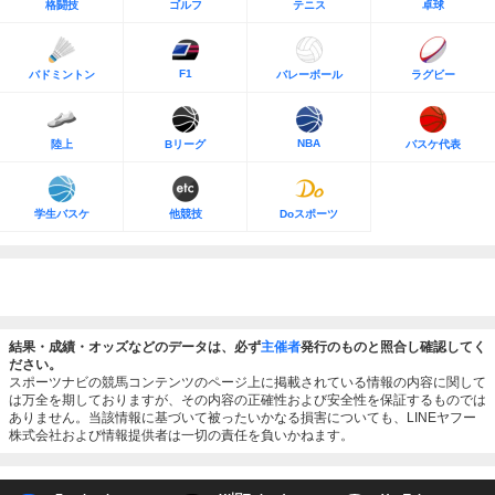
格闘技
ゴルフ
テニス
卓球
F1
バドミントン
バレーボール
ラグビー
NBA
陸上
Bリーグ
バスケ代表
学生バスケ
他競技
Doスポーツ
結果・成績・オッズなどのデータは、必ず
主催者
発行のものと照合し確認してく
ださい。
スポーツナビの競馬コンテンツのページ上に掲載されている情報の内容に関して
は万全を期しておりますが、その内容の正確性および安全性を保証するものでは
ありません。当該情報に基づいて被ったいかなる損害についても、LINEヤフー
株式会社および情報提供者は一切の責任を負いかねます。