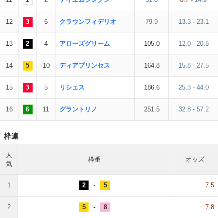
12
3
6
クラウンフィデリオ
79.9
13.3
-
23.1
13
2
4
アローズグリーム
105.0
12.0
-
20.8
14
5
10
ディアプリンセス
164.8
15.8
-
27.5
15
3
5
リシェス
186.6
25.3
-
44.0
16
6
11
グラントリノ
251.5
32.8
-
57.2
枠連
人
枠番
オッズ
気
1
2
-
5
7.5
2
5
-
8
7.8