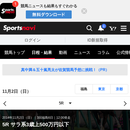
競馬ニュースも結果もすぐわかる
閉じる
スポーツナビ
検索
通知
i
ログイン
ID新規取得
競馬トップ
日程・結果
動画
ニュース
コラム
公式情
真中満＆五十嵐亮太が佐賀競馬予想に挑戦！（PR）
福島
東京
京都
11月2日（日）
2014年11月2日（日）
3回福島6日
12:00発走
5R サラ系3歳上500万円以下