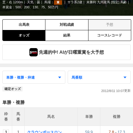
芝・右 1200m
天気：
曇
馬場：
サラ系2歳
未勝利 九州産馬 [指定] 馬齢
重
本賞金：500、200、130、75、50万円
出馬表
対戦成績
予想
オッズ
結果
コースレコード
先週的中! AIが日曜重賞を大予想
確定オッズ
2012/8/11 10:07
単勝・複勝
枠
馬
馬名
単勝
複勝
番
番
1
1
クラウンボースロン
59.9
7.8
-
17.3