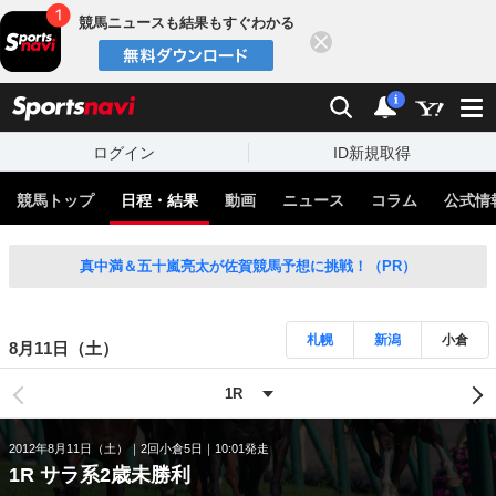
競馬ニュースも結果もすぐわかる
閉じる
スポーツナビ
検索
通知
i
ログイン
ID新規取得
競馬トップ
日程・結果
動画
ニュース
コラム
公式情
真中満＆五十嵐亮太が佐賀競馬予想に挑戦！（PR）
札幌
新潟
小倉
8月11日（土）
2012年8月11日（土）
2回小倉5日
10:01発走
1R サラ系2歳未勝利