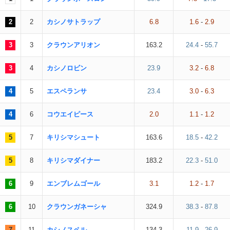
2
2
カシノサトラップ
6.8
1.6
-
2.9
3
3
クラウンアリオン
163.2
24.4
-
55.7
3
4
カシノロビン
23.9
3.2
-
6.8
4
5
エスペランサ
23.4
3.0
-
6.3
4
6
コウエイピース
2.0
1.1
-
1.2
5
7
キリシマシュート
163.6
18.5
-
42.2
5
8
キリシマダイナー
183.2
22.3
-
51.0
6
9
エンブレムゴール
3.1
1.2
-
1.7
6
10
クラウンガネーシャ
324.9
38.3
-
87.8
7
11
カシノスペル
134.3
11.9
-
26.9