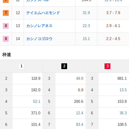
7
12
テイエムハエモンド
31.9
3.7
-
7.9
8
13
カシノレアネス
22.3
2.9
-
6.1
8
14
カシノコゴロウ
15.1
2.2
-
4.5
枠連
1
2
3
2
118.9
3
49.8
3
881.1
3
192.0
4
6.9
4
13.5
4
52.1
5
200.6
5
153.8
5
371.0
6
12.4
6
36.3
6
101.4
7
83.4
7
108.5