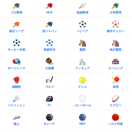
MLB
プロ野球
高校野球
大学野球
独立リーグ
侍ジャパン
Jリーグ
海外サッカー
サッカー代表
高校年代
競馬
地方競馬
ボートレース
大相撲
フィギュア
カーリング
格闘技
ゴルフ
テニス
卓球
F1
バドミントン
バレーボール
ラグビー
NBA
陸上
Bリーグ
バスケ代表