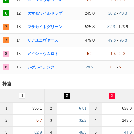
6
12
タマモワイルドラブ
245.8
28.2
-
43.3
7
13
マラカイトグリーン
525.8
82.3
-
126.9
7
14
リアユニヴァース
479.0
49.8
-
76.8
8
15
メイショウムロト
5.2
1.5
-
2.0
8
16
シゲルイチジク
29.9
6.1
-
9.1
枠連
1
2
3
1
336.1
2
67.1
3
635.0
2
5.7
3
32.2
4
143.5
3
52.9
4
49.3
5
44.0