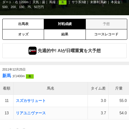
ダート・右 1200m
天気：
曇
馬場：
サラ系3歳
未勝利 馬齢
本賞金：
良
500、200、130、75、50万円
出馬表
対戦成績
予想
オッズ
結果
コースレコード
先週的中! AIが日曜重賞を大予想
2011年12月25日
新馬
ダ1400m
良
着順
馬名
タイム差
斤量
11
スズカサリュート
3.0
55.0
13
リアユニヴァース
3.7
54.0