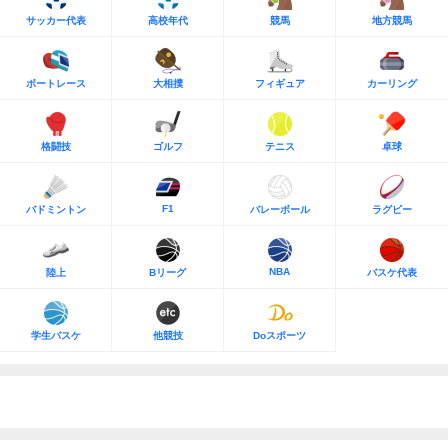
サッカー代表
高校年代
競馬
地方競馬
ボートレース
大相撲
フィギュア
カーリング
格闘技
ゴルフ
テニス
卓球
F1
バドミントン
バレーボール
ラグビー
NBA
陸上
Bリーグ
バスケ代表
学生バスケ
他競技
Doスポーツ