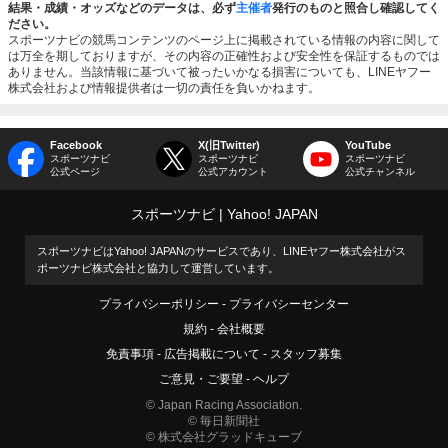
結果・成績・オッズなどのデータは、必ず
主催者
発行のものと照合し確認してく
ださい。
スポーツナビの競馬コンテンツのページ上に掲載されている情報の内容に関して
は万全を期しておりますが、その内容の正確性および安全性を保証するものでは
ありません。当該情報に基づいて被ったいかなる損害についても、LINEヤフー
株式会社および情報提供者は一切の責任を負いかねます。
Facebook
X(旧Twitter)
YouTube
スポーツナビ
スポーツナビ
スポーツナビ
公式ページ
公式アカウント
公式チャンネル
スポーツナビ
Yahoo! JAPAN
スポーツナビはYahoo! JAPANのサービスであり、LINEヤフー株式会社がス
ポーツナビ株式会社と協力して運営しています。
プライバシーポリシー
プライバシーセンター
規約
会社概要
免責事項
広告掲載について
スタッフ募集
ご意見・ご要望
ヘルプ
© Japan Racing Association.
© 毎日新聞社
© 株式会社グラッドキューブ