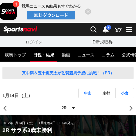
競馬ニュースも結果もすぐわかる
閉じる
スポーツナビ
検索
通知
i
ログイン
ID新規取得
競馬トップ
日程・結果
動画
ニュース
コラム
公式情
真中満＆五十嵐亮太が佐賀競馬予想に挑戦！（PR）
中山
京都
小倉
1月14日（土）
2012年1月14日（土）
1回京都4日
10:40発走
2R サラ系3歳未勝利