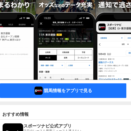
競馬情報をアプリで見る
おすすめ情報
スポーツナビ公式アプリ
注目のレースも最新ニュースも逃さない