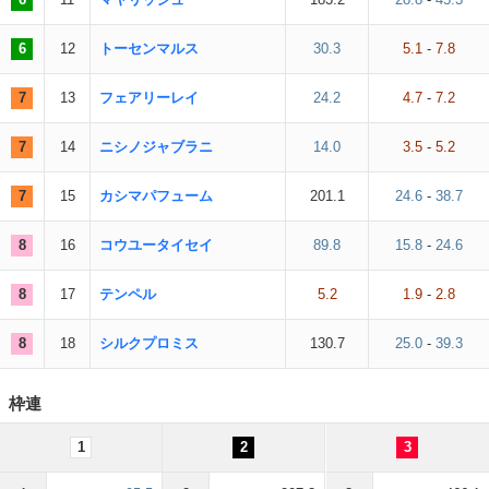
6
12
トーセンマルス
30.3
5.1
-
7.8
7
13
フェアリーレイ
24.2
4.7
-
7.2
7
14
ニシノジャブラニ
14.0
3.5
-
5.2
7
15
カシマパフューム
201.1
24.6
-
38.7
8
16
コウユータイセイ
89.8
15.8
-
24.6
8
17
テンペル
5.2
1.9
-
2.8
8
18
シルクプロミス
130.7
25.0
-
39.3
枠連
1
2
3