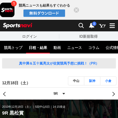
競馬ニュースも結果もすぐわかる
閉じる
スポーツナビ
検索
通知
i
ログイン
ID新規取得
競馬トップ
日程・結果
動画
ニュース
コラム
公式情
真中満＆五十嵐亮太が佐賀競馬予想に挑戦！（PR）
中山
阪神
小倉
12月18日（土）
2010年12月18日（土）
5回中山5日
14:15発走
9R 黒松賞