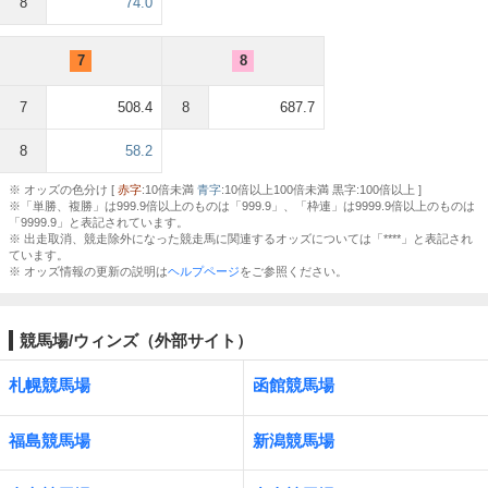
8
74.0
7
8
7
508.4
8
687.7
8
58.2
※ オッズの色分け [
赤字
:10倍未満
青字
:10倍以上100倍未満 黒字:100倍以上 ]
※「単勝、複勝」は999.9倍以上のものは「999.9」、「枠連」は9999.9倍以上のものは
「9999.9」と表記されています。
※ 出走取消、競走除外になった競走馬に関連するオッズについては「****」と表記され
ています。
※ オッズ情報の更新の説明は
ヘルプページ
をご参照ください。
競馬場/ウィンズ（外部サイト）
札幌競馬場
函館競馬場
福島競馬場
新潟競馬場