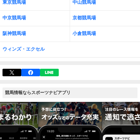
東京競馬場
中山競馬場
中京競馬場
京都競馬場
阪神競馬場
小倉競馬場
ウィンズ・エクセル
競馬情報ならスポーツナビアプリ