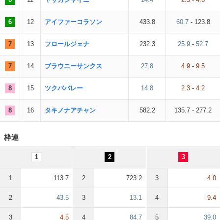
6
12
アイファーコラソン
433.8
60.7
-
123.8
7
13
フロールジェナ
232.3
25.9
-
52.7
7
14
ブラウニーサンクス
27.8
4.9
-
9.5
8
15
ツクババレー
14.8
2.3
-
4.2
8
16
タキノナアチャン
582.2
135.7
-
277.2
枠連
1
2
3
1
113.7
2
723.2
3
4.0
2
43.5
3
13.1
4
9.4
3
4.5
4
84.7
5
39.0