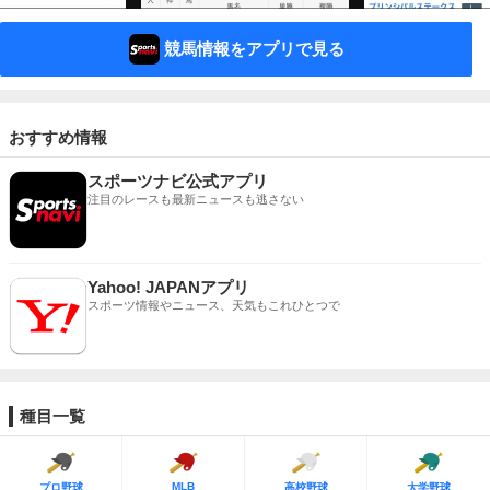
競馬情報をアプリで見る
おすすめ情報
スポーツナビ公式アプリ
注目のレースも最新ニュースも逃さない
Yahoo! JAPANアプリ
スポーツ情報やニュース、天気もこれひとつで
種目一覧
MLB
プロ野球
高校野球
大学野球