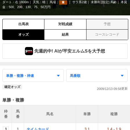
ダート・右 1800m
天気：
晴
馬場：
サラ系2歳
未勝利 [指定] 馬齢
本賞
重
金：500、200、130、75、50万円
出馬表
対戦成績
予想
オッズ
結果
コースレコード
先週的中! AIが平安エルムSを大予想
確定オッズ
2009/12/13 09:58
単勝・複勝
枠
馬
馬名
単勝
複勝
番
番
1
1
タイムカード
3.1
1.4
-
1.9