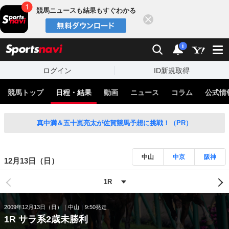
競馬ニュースも結果もすぐわかる
閉じる
スポーツナビ
検索
通知
i
ログイン
ID新規取得
競馬トップ
日程・結果
動画
ニュース
コラム
公式情
真中満＆五十嵐亮太が佐賀競馬予想に挑戦！（PR）
中山
中京
阪神
12月13日（日）
2009年12月13日（日）
中山
9:50発走
1R サラ系2歳未勝利