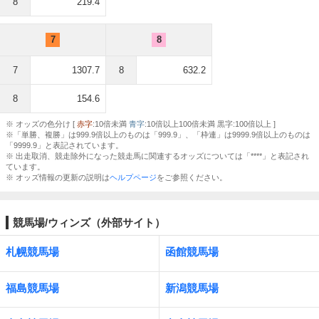
8
219.4
7
8
7
1307.7
8
632.2
8
154.6
※ オッズの色分け [
赤字
:10倍未満
青字
:10倍以上100倍未満 黒字:100倍以上 ]
※「単勝、複勝」は999.9倍以上のものは「999.9」、「枠連」は9999.9倍以上のものは
「9999.9」と表記されています。
※ 出走取消、競走除外になった競走馬に関連するオッズについては「****」と表記され
ています。
※ オッズ情報の更新の説明は
ヘルプページ
をご参照ください。
競馬場/ウィンズ（外部サイト）
札幌競馬場
函館競馬場
福島競馬場
新潟競馬場