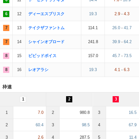
6
12
ディーエスブリスク
19.3
2.9
-
4.3
7
13
テイクザファントム
114.1
26.0
-
41.7
7
14
シャインオブロード
241.8
39.9
-
64.2
8
15
ビビッドボイス
157.0
45.7
-
73.5
8
16
レオアラシ
19.3
4.1
-
6.3
枠連
1
2
3
1
7.0
2
980.8
3
16.5
2
60.4
3
98.5
4
67.9
3
2.6
4
287.5
5
11.4