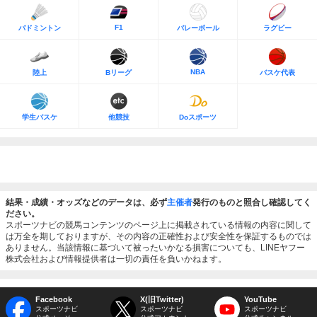
F1
バドミントン
バレーボール
ラグビー
NBA
陸上
Bリーグ
バスケ代表
学生バスケ
他競技
Doスポーツ
結果・成績・オッズなどのデータは、必ず
主催者
発行のものと照合し確認してく
ださい。
スポーツナビの競馬コンテンツのページ上に掲載されている情報の内容に関して
は万全を期しておりますが、その内容の正確性および安全性を保証するものでは
ありません。当該情報に基づいて被ったいかなる損害についても、LINEヤフー
株式会社および情報提供者は一切の責任を負いかねます。
Facebook
X(旧Twitter)
YouTube
スポーツナビ
スポーツナビ
スポーツナビ