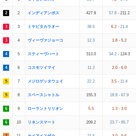
2
2
インディアンボス
427.9
57.8
-
211.2
3
3
ミヤビタカラオー
38.5
6.2
-
21.4
3
4
ヴィーヴァジョーコ
12.3
1.8
-
5.2
4
5
スティーヴハート
313.0
34.2
-
124.3
4
6
コスモツイマイ
11.2
2.0
-
6.0
5
7
メジロゲッタウェイ
22.2
3.5
-
11.4
5
8
スペースシャトル
155.3
18.8
-
67.9
6
9
ローラントリリオン
5.5
1.3
-
3.0
6
10
リネンスマート
209.2
23.7
-
85.7
7
11
ケイアイスザク
21.6
3.0
-
9.6