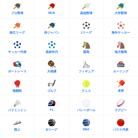
MLB
プロ野球
高校野球
大学野球
独立リーグ
侍ジャパン
Jリーグ
海外サッカー
サッカー代表
高校年代
競馬
地方競馬
ボートレース
大相撲
フィギュア
カーリング
格闘技
ゴルフ
テニス
卓球
F1
バドミントン
バレーボール
ラグビー
NBA
陸上
Bリーグ
バスケ代表