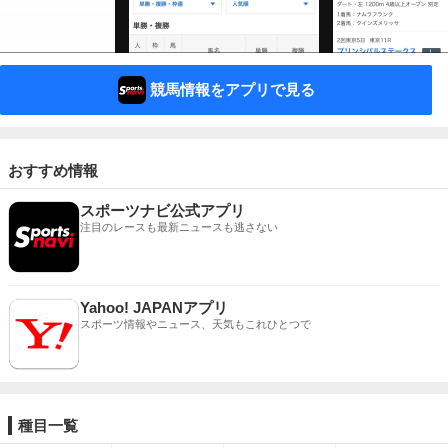
競馬情報をアプリで見る
おすすめ情報
スポーツナビ公式アプリ
注目のレースも最新ニュースも逃さない
Yahoo! JAPANアプリ
スポーツ情報やニュース、天気もこれひとつで
種目一覧