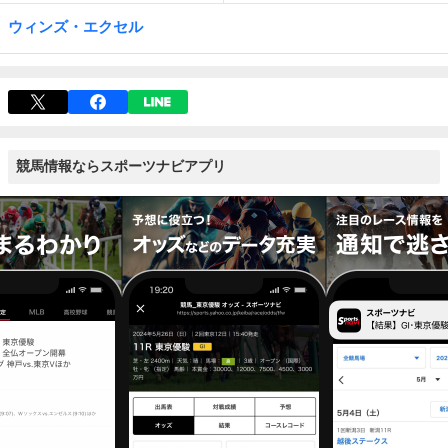
ウィンズ・エクセル
競馬情報ならスポーツナビアプリ