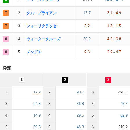
7
12
タムロブライアン
17.7
3.1
-
4.9
7
13
フォーリクラッセ
3.2
1.3
-
1.5
8
14
ウォータークルーズ
30.2
4.2
-
6.8
8
15
メンデル
9.3
2.9
-
4.7
枠連
1
2
3
2
12.2
2
90.7
3
496.1
3
24.5
3
36.8
4
46.4
4
14.9
4
29.5
5
82.9
5
39.5
5
48.3
6
210.2