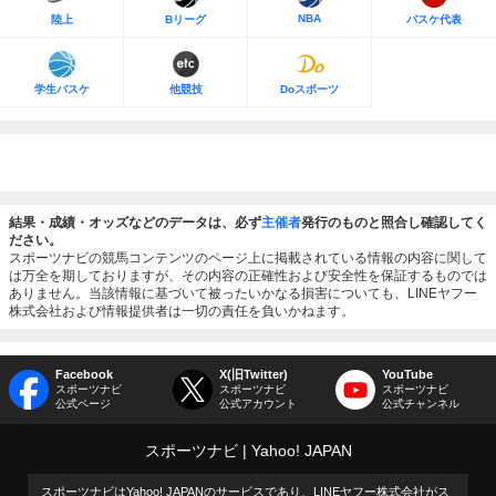
NBA
陸上
Bリーグ
バスケ代表
学生バスケ
他競技
Doスポーツ
結果・成績・オッズなどのデータは、必ず
主催者
発行のものと照合し確認してく
ださい。
スポーツナビの競馬コンテンツのページ上に掲載されている情報の内容に関して
は万全を期しておりますが、その内容の正確性および安全性を保証するものでは
ありません。当該情報に基づいて被ったいかなる損害についても、LINEヤフー
株式会社および情報提供者は一切の責任を負いかねます。
Facebook
X(旧Twitter)
YouTube
スポーツナビ
スポーツナビ
スポーツナビ
公式ページ
公式アカウント
公式チャンネル
スポーツナビ
Yahoo! JAPAN
スポーツナビはYahoo! JAPANのサービスであり、LINEヤフー株式会社がス