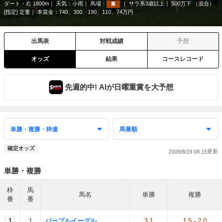
ダート・右 1800m
天気：
小雨
馬場：
サラ系3歳以上
500万下 （混合）
重
[指定] 定量
本賞金：740、300、190、110、74万円
出馬表
対戦成績
予想
オッズ
結果
コースレコード
先週的中! AIが日曜重賞を大予想
確定オッズ
2009/8/19 08:15
単勝・複勝
枠
馬
馬名
単勝
複勝
番
番
1
1
パープルイーグル
3.1
1.5
-
2.0