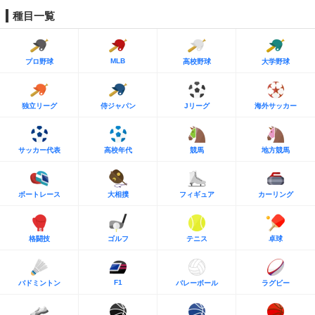
種目一覧
MLB
プロ野球
高校野球
大学野球
独立リーグ
侍ジャパン
Jリーグ
海外サッカー
サッカー代表
高校年代
競馬
地方競馬
ボートレース
大相撲
フィギュア
カーリング
格闘技
ゴルフ
テニス
卓球
F1
バドミントン
バレーボール
ラグビー