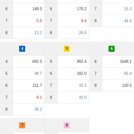
6
148.0
6
170.2
7
15.3
7
5.6
7
9.4
8
44.4
8
13.2
8
26.6
4
5
6
4
692.5
5
902.4
6
1648.1
5
48.7
6
182.0
7
65.4
6
211.7
7
15.1
8
120.5
7
9.1
8
41.0
8
30.2
7
8