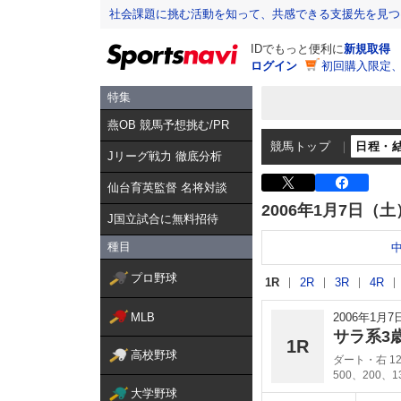
社会課題に挑む活動を知って、共感できる支援先を見つ
IDでもっと便利に
新規取得
ログイン
初回購入限定
特集
燕OB 競馬予想挑む/PR
競馬トップ
日程・
Jリーグ戦力 徹底分析
仙台育英監督 名将対談
2006年1月7日（土
J国立試合に無料招待
種目
プロ野球
1R
2R
3R
4R
MLB
2006年1月
サラ系3
1R
高校野球
ダート・右 12
500、200、
大学野球