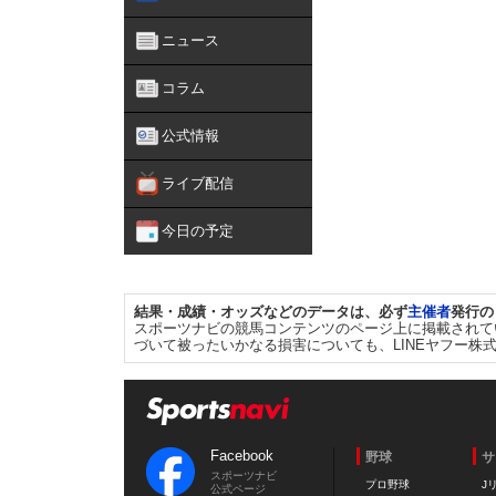
ニュース
コラム
公式情報
ライブ配信
今日の予定
結果・成績・オッズなどのデータは、必ず
主催者
発行の
スポーツナビの競馬コンテンツのページ上に掲載されて
づいて被ったいかなる損害についても、LINEヤフー株
Facebook
野球
サ
スポーツナビ
プロ野球
J
公式ページ