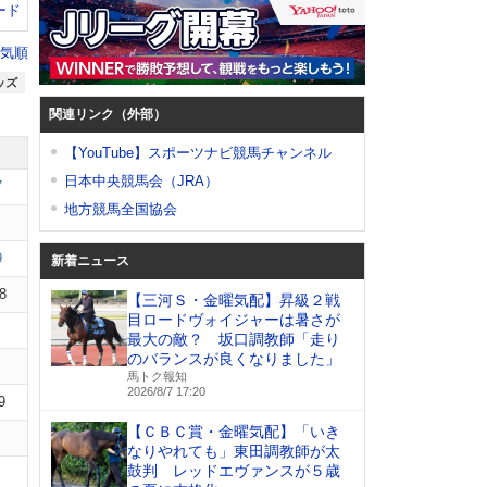
ード
気順
ッズ
関連リンク（外部）
【YouTube】スポーツナビ競馬チャンネル
日本中央競馬会（JRA）
7
地方競馬全国協会
9
新着ニュース
8
【三河Ｓ・金曜気配】昇級２戦
目ロードヴォイジャーは暑さが
最大の敵？ 坂口調教師「走り
のバランスが良くなりました」
馬トク報知
2026/8/7 17:20
9
【ＣＢＣ賞・金曜気配】「いき
なりやれても」東田調教師が太
鼓判 レッドエヴァンスが５歳