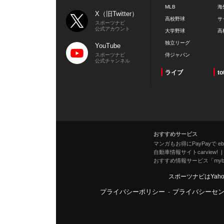
MLB
海
X（旧Twitter）
高校野球
サ
スポーツナビ
公式アカウント
大学野球
高
独立リーグ
YouTube
スポーツナビ
侍ジャパン
公式チャンネル
ライブ
to
おすすめサービス
マンガもお得にPayPayで eboo
自動車情報サイトcarview!
おすすめ情報サービス「mybe
スポーツナビはYah
プライバシーポリシー
-
プライバシーセ