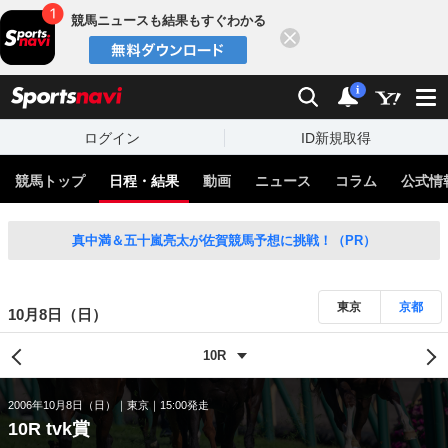
競馬ニュースも結果もすぐわかる
閉じる
スポーツナビ
検索
通知
i
ログイン
ID新規取得
競馬トップ
日程・結果
動画
ニュース
コラム
公式情
真中満＆五十嵐亮太が佐賀競馬予想に挑戦！（PR）
東京
京都
10月8日（日）
2006年10月8日（日）
東京
15:00発走
10R tvk賞