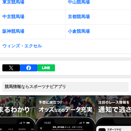
東京競馬場
中山競馬場
中京競馬場
京都競馬場
阪神競馬場
小倉競馬場
ウィンズ・エクセル
競馬情報ならスポーツナビアプリ