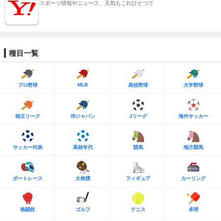
スポーツ情報やニュース、天気もこれひとつで
種目一覧
MLB
プロ野球
高校野球
大学野球
独立リーグ
侍ジャパン
Jリーグ
海外サッカー
サッカー代表
高校年代
競馬
地方競馬
ボートレース
大相撲
フィギュア
カーリング
格闘技
ゴルフ
テニス
卓球